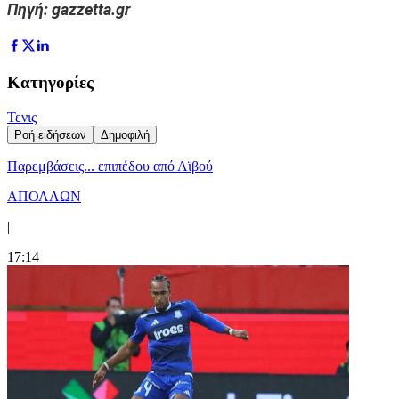
Πηγή: gazzetta.gr
Κατηγορίες
Τενις
Ροή ειδήσεων
Δημοφιλή
Παρεμβάσεις... επιπέδου από Αϊβού
ΑΠΟΛΛΩΝ
|
17:14