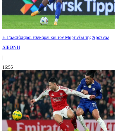
H Γαλατάσαραϊ τσεκάρει και τον Μαρτινέλι της Άρσεναλ
ΔΙΕΘΝΗ
|
16:55