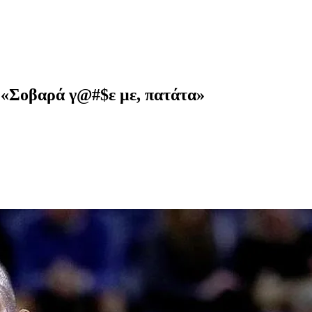
: «Σοβαρά γ@#$ε με, πατάτα»