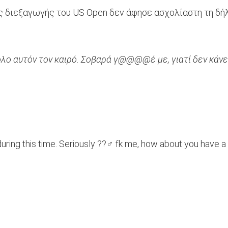
 διεξαγωγής του US Open δεν άφησε ασχολίαστη τη δήλω
λο αυτόν τον καιρό. Σοβαρά γ@@@@έ με, γιατί δεν κάνει
uring this time. Seriously ??‍♂️ fk me, how about you have a 