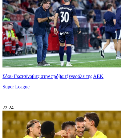
Σόου Γκατσίνοβιτς στην πρόβα τζενεράλε της ΑΕΚ
Super League
|
22:24