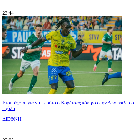
|
23:44
Ετοιμάζεται για ντεμπούτο ο Καρέτσας κόντρα στην Άρσεναλ του
Τζόλη
ΔΙΕΘΝΗ
|