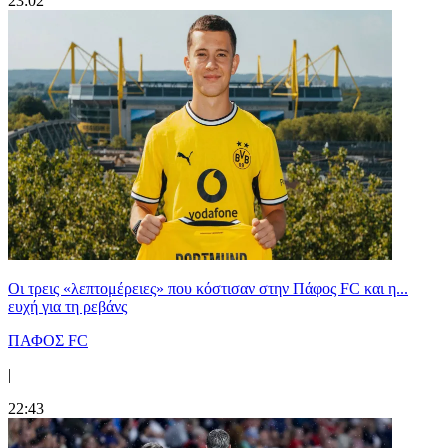
23:02
Οι τρεις «λεπτομέρειες» που κόστισαν στην Πάφος FC και η...
ευχή για τη ρεβάνς
ΠΑΦΟΣ FC
|
22:43