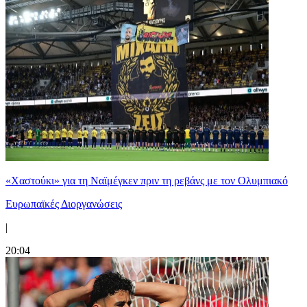
«Χαστούκι» για τη Ναϊμέγκεν πριν τη ρεβάνς με τον Ολυμπιακό
Ευρωπαϊκές Διοργανώσεις
|
20:04