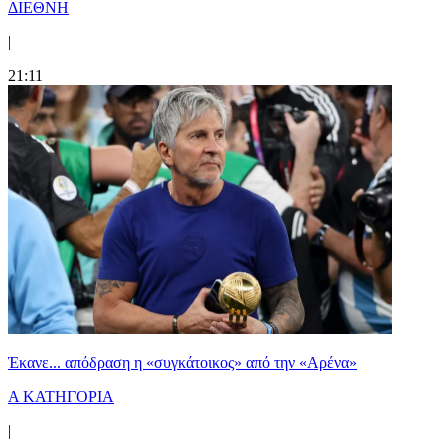
ΔΙΕΘΝΗ
|
21:11
Έκανε... απόδραση η «συγκάτοικος» από την «Αρένα»
Α ΚΑΤΗΓΟΡΙΑ
|