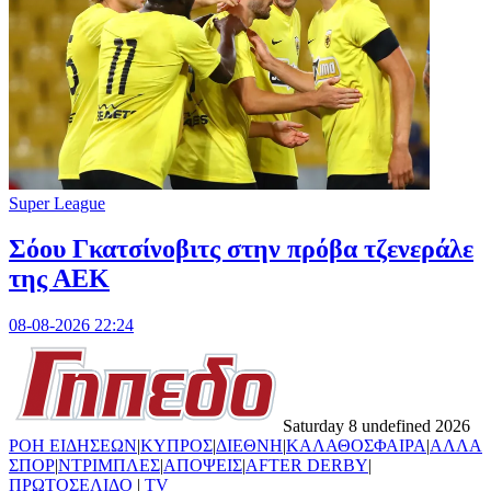
Super League
Σόου Γκατσίνοβιτς στην πρόβα τζενεράλε
της ΑΕΚ
08-08-2026 22:24
Saturday 8 undefined 2026
ΡΟΗ ΕΙΔΗΣΕΩΝ
|
ΚΥΠΡΟΣ
|
ΔΙΕΘΝΗ
|
ΚΑΛΑΘΟΣΦΑΙΡΑ
|
ΑΛΛΑ
ΣΠΟΡ
|
ΝΤΡΙΜΠΛΕΣ
|
ΑΠΟΨΕΙΣ
|
AFTER DERBY
|
ΠΡΩΤΟΣΕΛΙΔΟ
|
TV