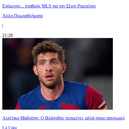
Επόμενος... σταθμός MLS για τον Σέρχι Ρομπέρτο
Άλλα Πρωταθλήματα
|
21:28
Ατλέτικο Μαδρίτης: Ο Βλάχοβιτς περιμένει, αλλά ποιος αποχωρεί;
La Liga