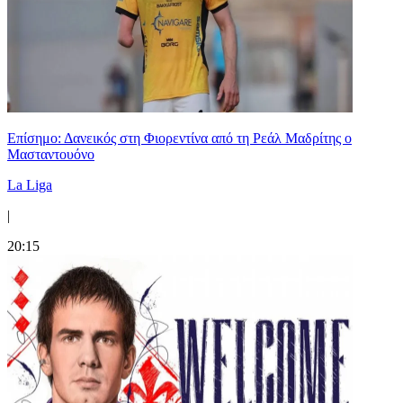
Επίσημο: Δανεικός στη Φιορεντίνα από τη Ρεάλ Μαδρίτης ο
Μασταντουόνο
La Liga
|
20:15