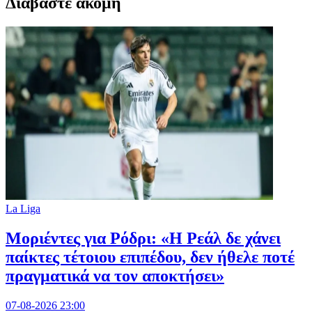
Διαβαστε ακομη
La Liga
Μοριέντες για Ρόδρι: «Η Ρεάλ δε χάνει
παίκτες τέτοιου επιπέδου, δεν ήθελε ποτέ
πραγματικά να τον αποκτήσει»
07-08-2026 23:00