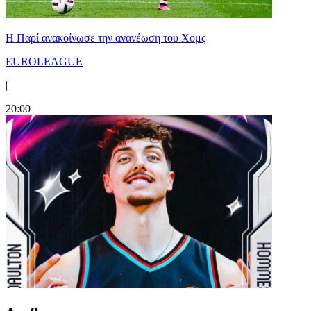
Η Παρί ανακοίνωσε την ανανέωση του Χομς
EUROLEAGUE
|
20:00