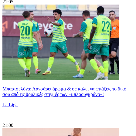
21:05
Μπαρτσελόνα: Λανσάρει άρωμα & σε καλεί να φτιάξεις το δικό
σου από τις θρυλικές στιγμές των «μπλαουγκράνα»!
La Liga
|
21:00