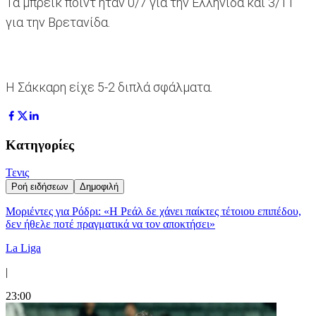
Τα μπρέικ πόιντ ήταν 0/7 για την Ελληνίδα και 3/11
για την Βρετανίδα.
Η Σάκκαρη είχε 5-2 διπλά σφάλματα.
Κατηγορίες
Τενις
Ροή ειδήσεων
Δημοφιλή
Μοριέντες για Ρόδρι: «Η Ρεάλ δε χάνει παίκτες τέτοιου επιπέδου,
δεν ήθελε ποτέ πραγματικά να τον αποκτήσει»
La Liga
|
23:00