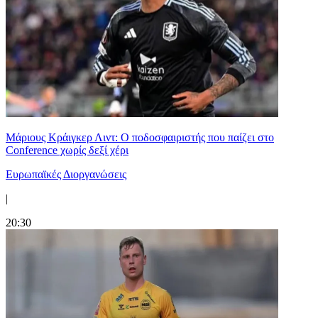
Μάριους Κράιγκερ Λιντ: Ο ποδοσφαιριστής που παίζει στο
Conference χωρίς δεξί χέρι
Ευρωπαϊκές Διοργανώσεις
|
20:30