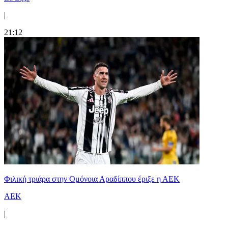
|
21:12
Φιλική τριάρα στην Ομόνοια Αραδίππου έριξε η ΑΕΚ
ΑΕΚ
|