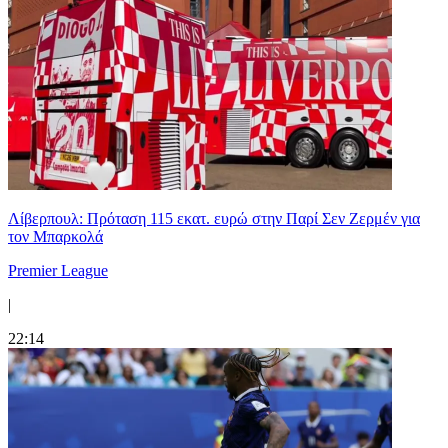
Λίβερπουλ: Πρόταση 115 εκατ. ευρώ στην Παρί Σεν Ζερμέν για
τον Μπαρκολά
Premier League
|
22:14