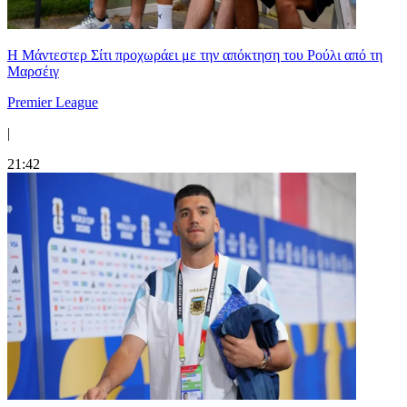
Η Μάντεστερ Σίτι προχωράει με την απόκτηση του Ρούλι από τη
Μαρσέιγ
Premier League
|
21:42