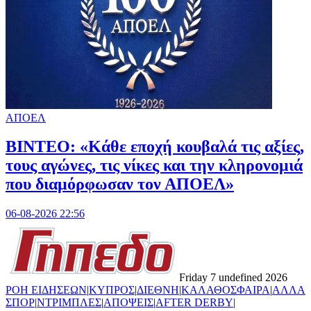
ΑΠΟΕΛ
ΒΙΝΤΕΟ: «Κάθε εποχή κουβαλά τις αξίες,
τους αγώνες, τις νίκες και την κληρονομιά
που διαμόρφωσαν τον ΑΠΟΕΛ»
06-08-2026 22:56
Friday 7 undefined 2026
ΡΟΗ ΕΙΔΗΣΕΩΝ
|
ΚΥΠΡΟΣ
|
ΔΙΕΘΝΗ
|
ΚΑΛΑΘΟΣΦΑΙΡΑ
|
ΑΛΛΑ
ΣΠΟΡ
|
ΝΤΡΙΜΠΛΕΣ
|
ΑΠΟΨΕΙΣ
|
AFTER DERBY
|