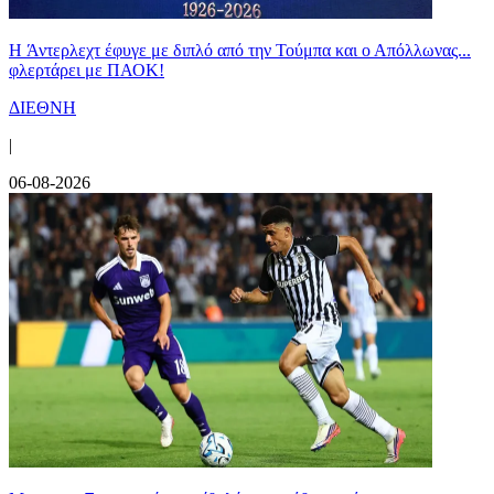
H Άντερλεχτ έφυγε με διπλό από την Τούμπα και ο Απόλλωνας...
φλερτάρει με ΠΑΟΚ!
ΔΙΕΘΝΗ
|
06-08-2026