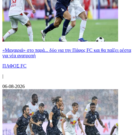
«Μαχαιριά» στο παρά... δύο για την Πάφος FC και θα παίξει ρέστα
για νέα ανατροπή
ΠΑΦΟΣ FC
|
06-08-2026