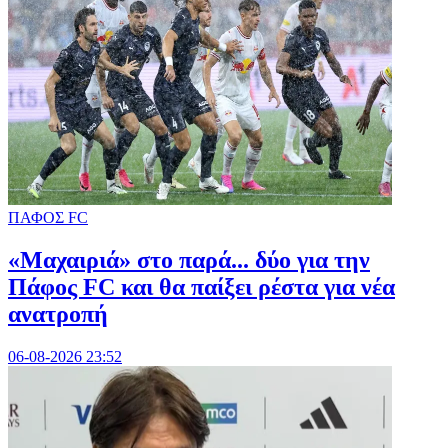
ΠΑΦΟΣ FC
«Μαχαιριά» στο παρά... δύο για την
Πάφος FC και θα παίξει ρέστα για νέα
ανατροπή
06-08-2026 23:52