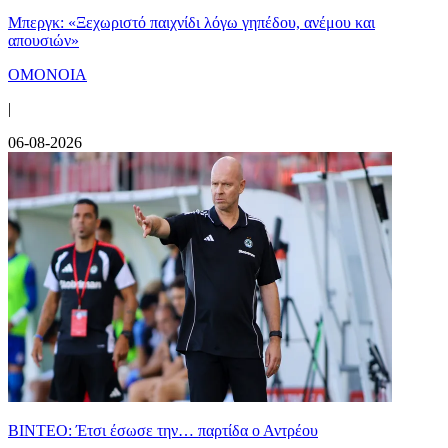
Μπεργκ: «Ξεχωριστό παιχνίδι λόγω γηπέδου, ανέμου και
απουσιών»
ΟΜΟΝΟΙΑ
|
06-08-2026
ΒΙΝΤΕΟ: Έτσι έσωσε την… παρτίδα ο Αντρέου