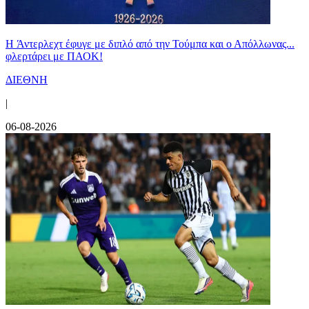
H Άντερλεχτ έφυγε με διπλό από την Τούμπα και ο Απόλλωνας...
φλερτάρει με ΠΑΟΚ!
ΔΙΕΘΝΗ
|
06-08-2026