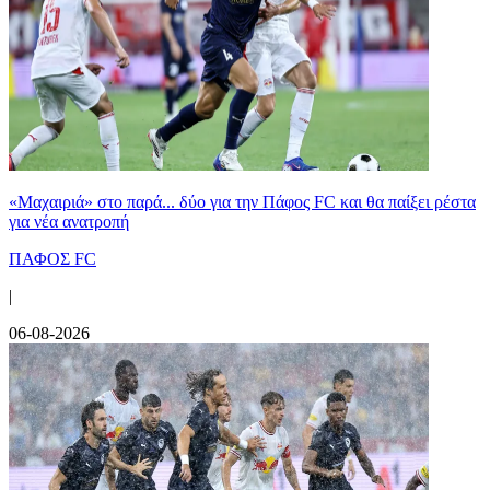
«Μαχαιριά» στο παρά... δύο για την Πάφος FC και θα παίξει ρέστα
για νέα ανατροπή
ΠΑΦΟΣ FC
|
06-08-2026