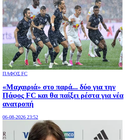
ΠΑΦΟΣ FC
«Μαχαιριά» στο παρά... δύο για την
Πάφος FC και θα παίξει ρέστα για νέα
ανατροπή
06-08-2026 23:52