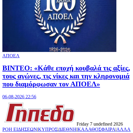
ΑΠΟΕΛ
ΒΙΝΤΕΟ: «Κάθε εποχή κουβαλά τις αξίες,
τους αγώνες, τις νίκες και την κληρονομιά
που διαμόρφωσαν τον ΑΠΟΕΛ»
06-08-2026 22:56
Friday 7 undefined 2026
ΡΟΗ ΕΙΔΗΣΕΩΝ
|
ΚΥΠΡΟΣ
|
ΔΙΕΘΝΗ
|
ΚΑΛΑΘΟΣΦΑΙΡΑ
|
ΑΛΛΑ