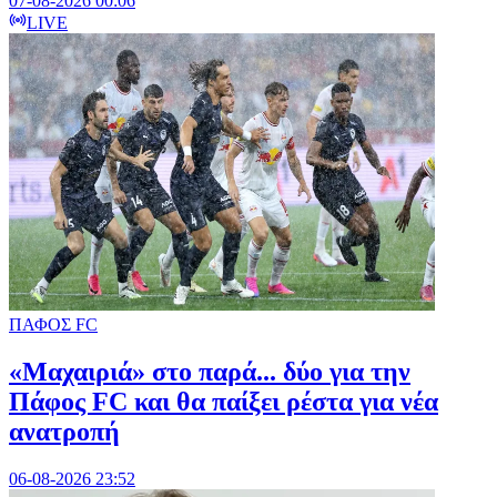
07-08-2026 00:06
LIVE
ΠΑΦΟΣ FC
«Μαχαιριά» στο παρά... δύο για την
Πάφος FC και θα παίξει ρέστα για νέα
ανατροπή
06-08-2026 23:52