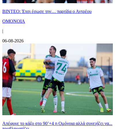
ΒΙΝΤΕΟ: Έτσι έσωσε την… παρτίδα ο Αντρέου
ΟΜΟΝΟΙΑ
|
06-08-2026
Απέφυγε το κάζο στο 90’+4 η Ομόνοια αλλά συνεχίζει να...
προβληματίζει