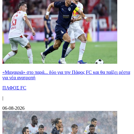
«Μαχαιριά» στο παρά... δύο για την Πάφος FC και θα παίξει ρέστα
για νέα ανατροπή
ΠΑΦΟΣ FC
|
06-08-2026