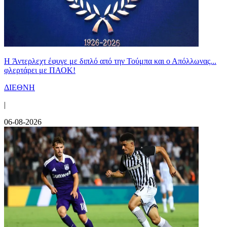
H Άντερλεχτ έφυγε με διπλό από την Τούμπα και ο Απόλλωνας...
φλερτάρει με ΠΑΟΚ!
ΔΙΕΘΝΗ
|
06-08-2026