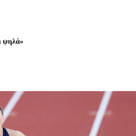
ι ψηλά»