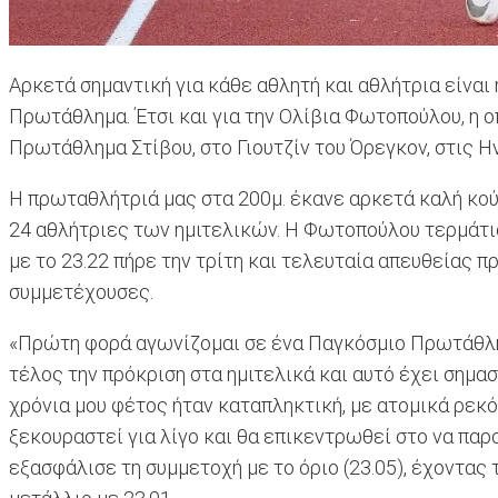
Αρκετά σημαντική για κάθε αθλητή και αθλήτρια είνα
Πρωτάθλημα. Έτσι και για την Ολίβια Φωτοπούλου, η ο
Πρωτάθλημα Στίβου, στο Γιουτζίν του Όρεγκον, στις 
Η πρωταθλήτριά μας στα 200μ. έκανε αρκετά καλή κούρ
24 αθλήτριες των ημιτελικών. Η Φωτοπούλου τερμάτισε
με το 23.22 πήρε την τρίτη και τελευταία απευθείας π
συμμετέχουσες.
«Πρώτη φορά αγωνίζομαι σε ένα Παγκόσμιο Πρωτάθλημα
τέλος την πρόκριση στα ημιτελικά και αυτό έχει σημασ
χρόνια μου φέτος ήταν καταπληκτική, με ατομικά ρεκόρ
ξεκουραστεί για λίγο και θα επικεντρωθεί στο να πα
εξασφάλισε τη συμμετοχή με το όριο (23.05), έχοντας