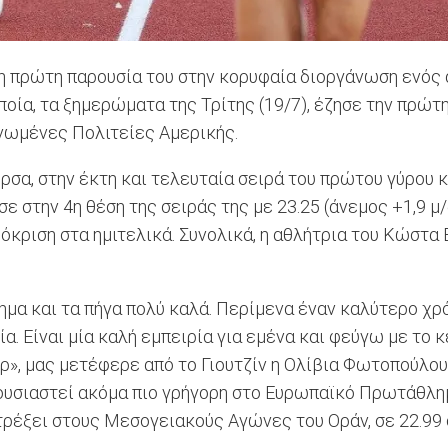
ι η πρώτη παρουσία του στην κορυφαία διοργάνωση ενός
ποία, τα ξημερώματα της Τρίτης (19/7), έζησε την πρώ
Ηνωμένες Πολιτείες Αμερικής.
σα, στην έκτη και τελευταία σειρά του πρώτου γύρου κ
 στην 4η θέση της σειράς της με 23.25 (άνεμος +1,9 μ/
ρόκριση στα ημιτελικά. Συνολικά, η αθλήτρια του Κώστα
 και τα πήγα πολύ καλά. Περίμενα έναν καλύτερο χρόν
ία. Είναι μία καλή εμπειρία για εμένα και φεύγω με το
», μας μετέφερε από το Γιουτζίν η Ολίβια Φωτοπούλου,
ρουσιαστεί ακόμα πιο γρήγορη στο Ευρωπαϊκό Πρωτάθλημ
 τρέξει στους Μεσογειακούς Αγώνες του Οράν, σε 22.99