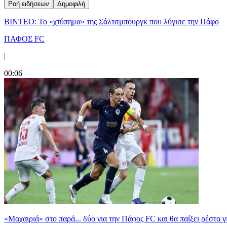
Ροή ειδήσεων
Δημοφιλή
ΒΙΝΤΕΟ: Το «χτύπημα» της Σάλτσμπουργκ που λύγισε την Πάφο
ΠΑΦΟΣ FC
|
00:06
«Μαχαιριά» στο παρά... δύο για την Πάφος FC και θα παίξει ρέστα γ