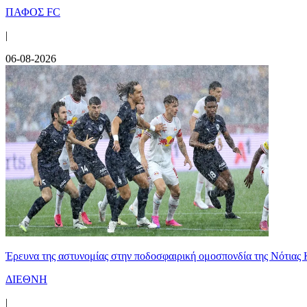
ΠΑΦΟΣ FC
|
06-08-2026
Έρευνα της αστυνομίας στην ποδοσφαιρική ομοσπονδία της Νότιας 
ΔΙΕΘΝΗ
|