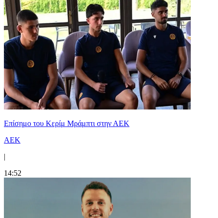
Επίσημο του Κερίμ Μράμπτι στην ΑΕK
ΑΕΚ
|
14:52