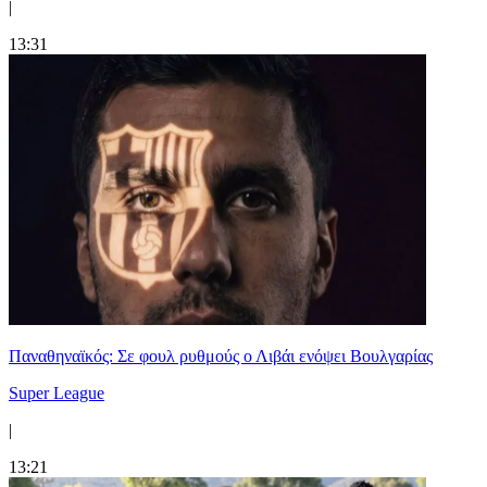
|
13:31
Παναθηναϊκός: Σε φουλ ρυθμούς ο Λιβάι ενόψει Βουλγαρίας
Super League
|
13:21