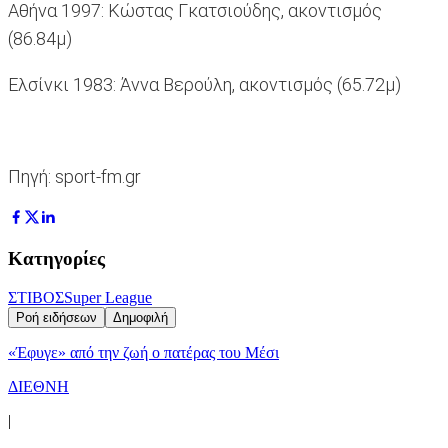
Αθήνα 1997: Κώστας Γκατσιούδης, ακοντισμός
(86.84μ)
Ελσίνκι 1983: Άννα Βερούλη, ακοντισμός (65.72μ)
Πηγή: sport-fm.gr
Κατηγορίες
ΣΤΙΒΟΣ
Super League
Ροή ειδήσεων
Δημοφιλή
«Έφυγε» από την ζωή ο πατέρας του Μέσι
ΔΙΕΘΝΗ
|