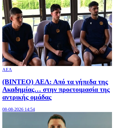
ΑΕΛ
(BINTEO) ΑΕΛ: Από τα γήπεδα της
Ακαδημίας… στην προετοιμασία της
αντρικής ομάδας
08-08-2026 14:54