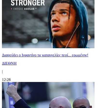
Διαψεύδει ο Ινφαντίνο τις καταγγελίες περί... ερωμένης!
ΔΙΕΘΝΗ
|
12:28