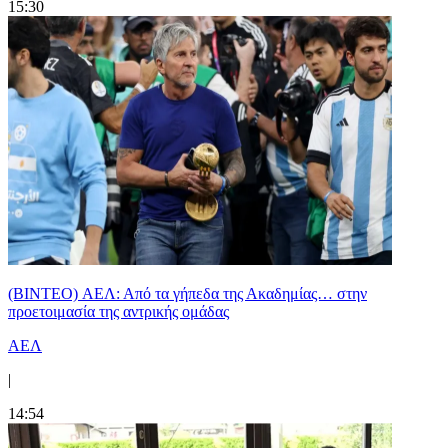
15:30
(BINTEO) ΑΕΛ: Από τα γήπεδα της Ακαδημίας… στην
προετοιμασία της αντρικής ομάδας
ΑΕΛ
|
14:54