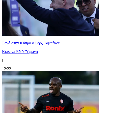
Ξανά στην Κύπρο ο Σερζ Ταμπέκου!
Krasava ENY Ύψωνα
|
12:22