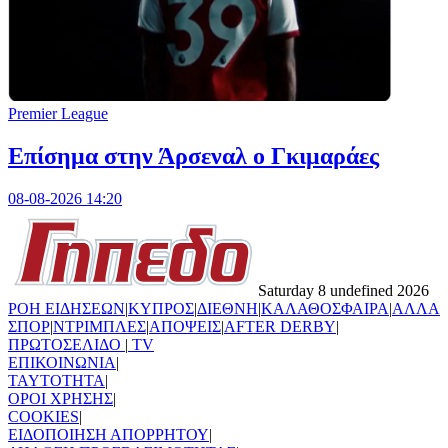
Premier League
Επίσημα στην Άρσεναλ ο Γκιμαράες
08-08-2026 14:20
Saturday 8 undefined 2026
ΡΟΗ ΕΙΔΗΣΕΩΝ
|
ΚΥΠΡΟΣ
|
ΔΙΕΘΝΗ
|
ΚΑΛΑΘΟΣΦΑΙΡΑ
|
ΑΛΛΑ
ΣΠΟΡ
|
ΝΤΡΙΜΠΛΕΣ
|
ΑΠΟΨΕΙΣ
|
AFTER DERBY
|
ΠΡΩΤΟΣΕΛΙΔΟ
|
TV
ΕΠΙΚΟΙΝΩΝΙΑ
|
TAYTOTHTA
|
ΟΡΟΙ ΧΡΗΣΗΣ
|
COOKIES
|
ΕΙΔΟΠΟΙΗΣΗ ΑΠΟΡΡΗΤΟΥ
|