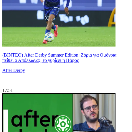
(ΒΙΝΤΕΟ) After Derby Summer Edition: Ζόρια για Ομόνοια,
πείθει ο Απόλλωνας, το γυρίζει η Πάφος
After Derby
|
17:51