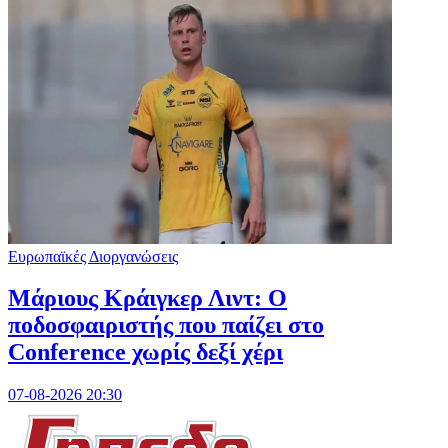
Ευρωπαϊκές Διοργανώσεις
Μάριους Κράιγκερ Λιντ: Ο
ποδοσφαιριστής που παίζει στο
Conference χωρίς δεξί χέρι
07-08-2026 20:30