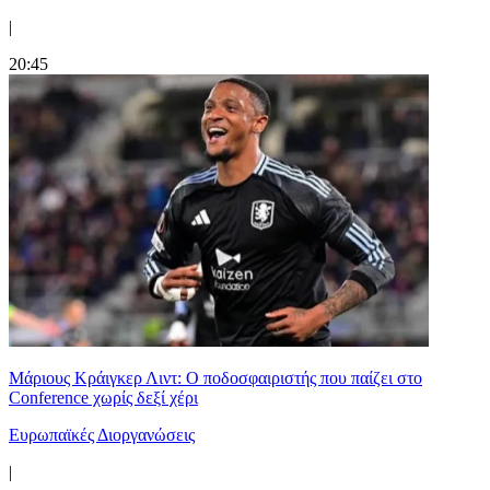
|
20:45
Μάριους Κράιγκερ Λιντ: Ο ποδοσφαιριστής που παίζει στο
Conference χωρίς δεξί χέρι
Ευρωπαϊκές Διοργανώσεις
|