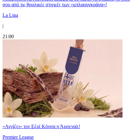
σου από τις θρυλικές στιγμές των «μπλαουγκράνα»!
La Liga
|
21:00
«Αγγίζει» τον Εζρί Κόνσα η Άρσεναλ!
Premier League