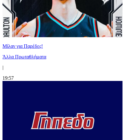
Μίλαν για Παρέδες!
Άλλα Πρωταθλήματα
|
19:57