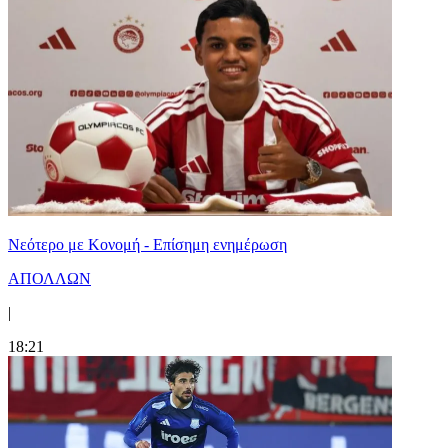
Νεότερο με Κονομή - Επίσημη ενημέρωση
ΑΠΟΛΛΩΝ
|
18:21