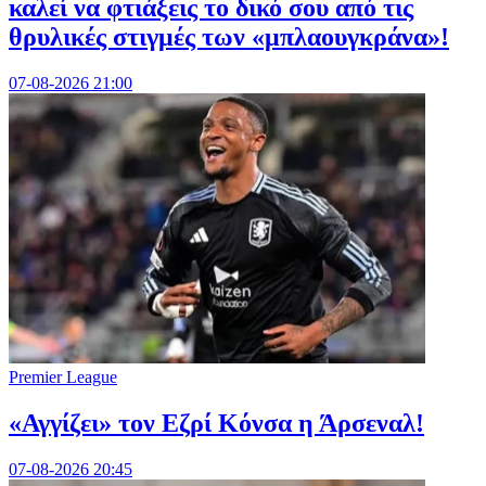
καλεί να φτιάξεις το δικό σου από τις
θρυλικές στιγμές των «μπλαουγκράνα»!
07-08-2026 21:00
Premier League
«Αγγίζει» τον Εζρί Κόνσα η Άρσεναλ!
07-08-2026 20:45