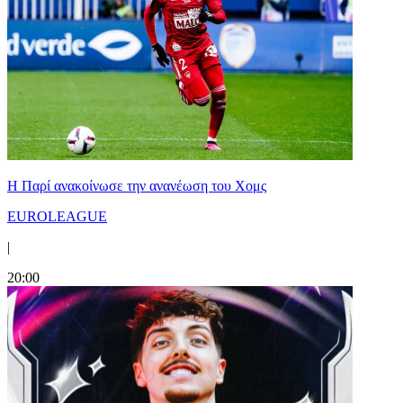
Η Παρί ανακοίνωσε την ανανέωση του Χομς
EUROLEAGUE
|
20:00