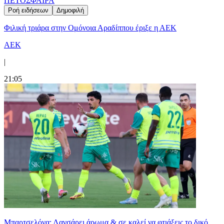
ΠΕΤΟΣΦΑΙΡΑ
Ροή ειδήσεων
Δημοφιλή
Φιλική τριάρα στην Ομόνοια Αραδίππου έριξε η ΑΕΚ
ΑΕΚ
|
21:05
Μπαρτσελόνα: Λανσάρει άρωμα & σε καλεί να φτιάξεις το δικό