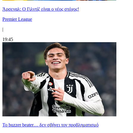
Άρσεναλ: Ο Γιλντίζ είναι ο νέος στόχος!
Premier League
|
19:45
Το buzzer beater… δεν σβήνει τoν προβληματισμό