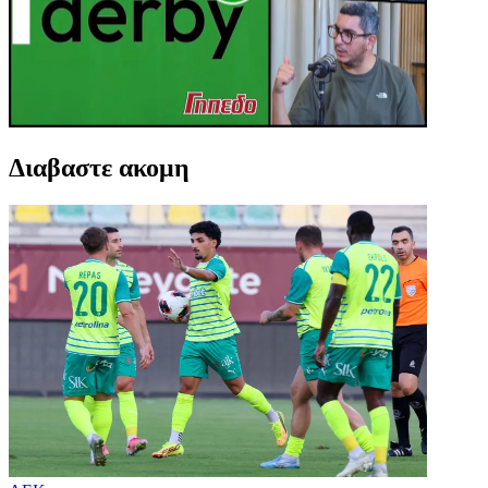
Διαβαστε ακομη