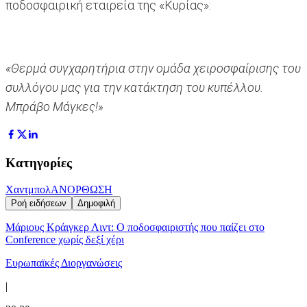
ποδοσφαιρική εταιρεία της «Κυρίας»:
«Θερμά συγχαρητήρια στην ομάδα χειροσφαίρισης του
συλλόγου μας για την κατάκτηση του κυπέλλου.
Μπράβο Μάγκες!»
Κατηγορίες
Χαντμπολ
ΑΝΟΡΘΩΣΗ
Ροή ειδήσεων
Δημοφιλή
Μάριους Κράιγκερ Λιντ: Ο ποδοσφαιριστής που παίζει στο
Conference χωρίς δεξί χέρι
Ευρωπαϊκές Διοργανώσεις
|