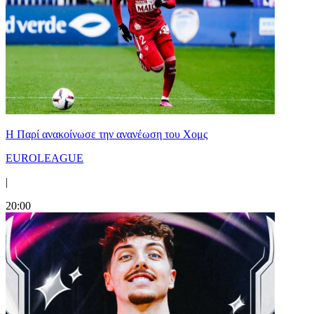
Η Παρί ανακοίνωσε την ανανέωση του Χομς
EUROLEAGUE
|
20:00