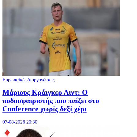
Ευρωπαϊκές Διοργανώσεις
Μάριους Κράιγκερ Λιντ: Ο
ποδοσφαιριστής που παίζει στο
Conference χωρίς δεξί χέρι
07-08-2026 20:30