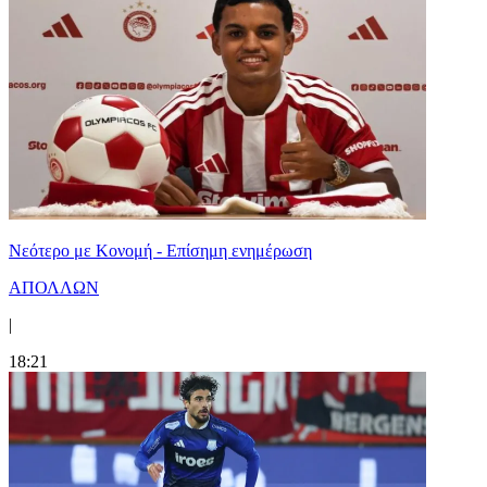
Νεότερο με Κονομή - Επίσημη ενημέρωση
ΑΠΟΛΛΩΝ
|
18:21