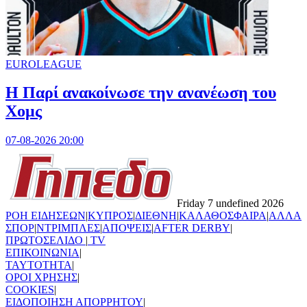
EUROLEAGUE
Η Παρί ανακοίνωσε την ανανέωση του
Χομς
07-08-2026 20:00
Friday 7 undefined 2026
ΡΟΗ ΕΙΔΗΣΕΩΝ
|
ΚΥΠΡΟΣ
|
ΔΙΕΘΝΗ
|
ΚΑΛΑΘΟΣΦΑΙΡΑ
|
ΑΛΛΑ
ΣΠΟΡ
|
ΝΤΡΙΜΠΛΕΣ
|
ΑΠΟΨΕΙΣ
|
AFTER DERBY
|
ΠΡΩΤΟΣΕΛΙΔΟ
|
TV
ΕΠΙΚΟΙΝΩΝΙΑ
|
TAYTOTHTA
|
ΟΡΟΙ ΧΡΗΣΗΣ
|
COOKIES
|
ΕΙΔΟΠΟΙΗΣΗ ΑΠΟΡΡΗΤΟΥ
|