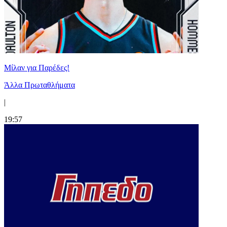
Μίλαν για Παρέδες!
Άλλα Πρωταθλήματα
|
19:57