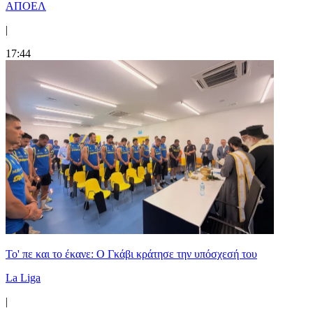
ΑΠΟΕΛ
|
17:44
Το' πε και το έκανε: Ο Γκάβι κράτησε την υπόσχεσή του
La Liga
|