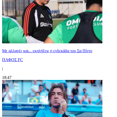
Με αλλαγές και... εκπλήξεις η ενδεκάδα του Σα Πίντο
ΠΑΦΟΣ FC
|
18:47