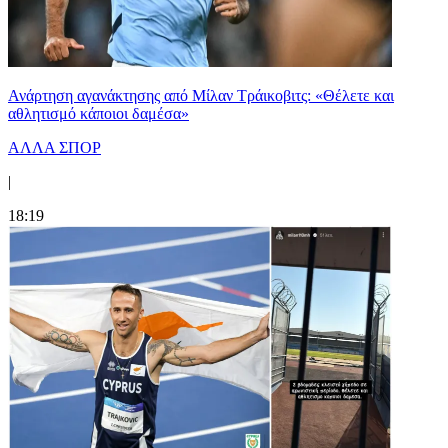
Ανάρτηση αγανάκτησης από Μίλαν Τράικοβιτς: «Θέλετε και
αθλητισμό κάποιοι δαμέσα»
ΑΛΛΑ ΣΠΟΡ
|
18:19