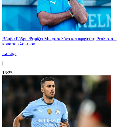
Βόμβα Ρόδρι: Ψηφίζει Μπαρτσελόνα και αφήνει τη Ρεάλ στα...
κρύα του λουτρού!
La Liga
|
18:25