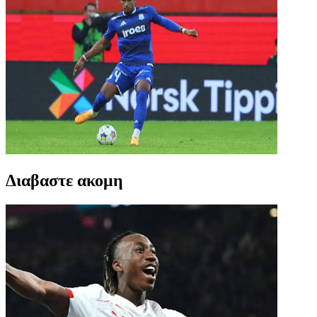
Διαβαστε ακομη