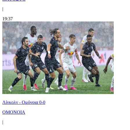
|
19:37
Λίνκολν - Ομόνοια 0-0
ΟΜΟΝΟΙΑ
|