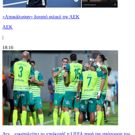
«Αποκάλυψαν» δυνατό φιλικό της ΑΕΚ
ΑΕΚ
|
18:16
Δεν... εγκαταλείπει το μποϊκοτάζ η UEFA παρά την απόσυρση του