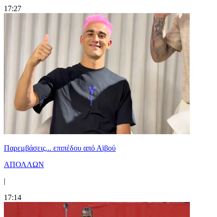
17:27
Παρεμβάσεις... επιπέδου από Αϊβού
ΑΠΟΛΛΩΝ
|
17:14