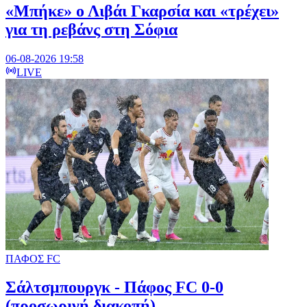
«Μπήκε» ο Λιβάι Γκαρσία και «τρέχει»
για τη ρεβάνς στη Σόφια
06-08-2026 19:58
LIVE
ΠΑΦΟΣ FC
Σάλτσμπουργκ - Πάφος FC 0-0
(προσωρινή διακοπή)