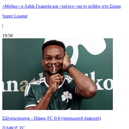
«Μπήκε» ο Λιβάι Γκαρσία και «τρέχει» για τη ρεβάνς στη Σόφια
Super League
|
19:58
Σάλτσμπουργκ - Πάφος FC 0-0 (προσωρινή διακοπή)
ΠΑΦΟΣ FC