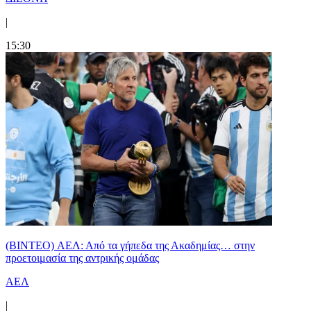
|
15:30
(BINTEO) ΑΕΛ: Από τα γήπεδα της Ακαδημίας… στην
προετοιμασία της αντρικής ομάδας
ΑΕΛ
|