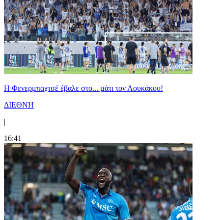
Η Φενερμπαχτσέ έβαλε στο... μάτι τον Λουκάκου!
ΔΙΕΘΝΗ
|
16:41