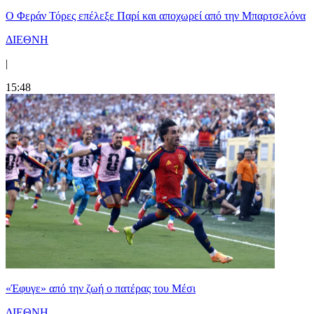
Ο Φεράν Τόρες επέλεξε Παρί και αποχωρεί από την Μπαρτσελόνα
ΔΙΕΘΝΗ
|
15:48
«Έφυγε» από την ζωή ο πατέρας του Μέσι
ΔΙΕΘΝΗ