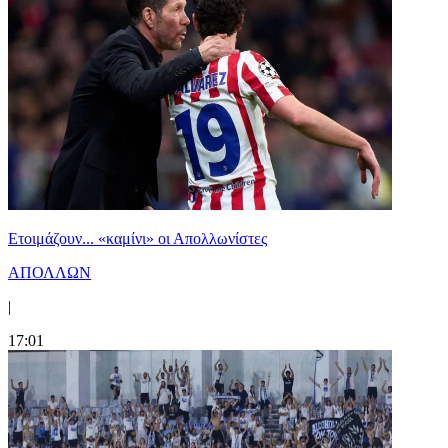
Ετοιμάζουν... «καμίνι» οι Απολλωνίστες
ΑΠΟΛΛΩΝ
|
17:01