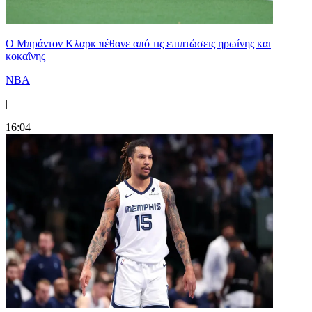
Ο Μπράντον Κλαρκ πέθανε από τις επιπτώσεις ηρωίνης και
κοκαΐνης
NBA
|
16:04