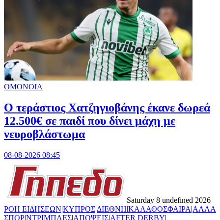
ΟΜΟΝΟΙΑ
Ο τεράστιος Χατζηγιοβάνης έκανε δωρεά
12.500€ σε παιδί που δίνει μάχη με
νευροβλάστωμα
08-08-2026 08:45
Saturday 8 undefined 2026
ΡΟΗ ΕΙΔΗΣΕΩΝ
|
ΚΥΠΡΟΣ
|
ΔΙΕΘΝΗ
|
ΚΑΛΑΘΟΣΦΑΙΡΑ
|
ΑΛΛΑ
ΣΠΟΡ
|
ΝΤΡΙΜΠΛΕΣ
|
ΑΠΟΨΕΙΣ
|
AFTER DERBY
|