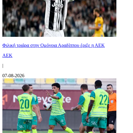
Φιλική τριάρα στην Ομόνοια Αραδίππου έριξε η ΑΕΚ
ΑΕΚ
|
07-08-2026