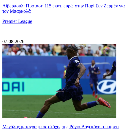
Λίβερπουλ: Πρόταση 115 εκατ. ευρώ στην Παρί Σεν Ζερμέν για
τον Μπαρκολά
Premier League
|
07-08-2026
Μεγάλος μεταγραφικός στόχος της Ράγιο Βαγεκάνο ο Ικάρντι