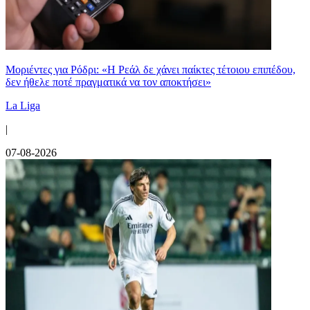
Μοριέντες για Ρόδρι: «Η Ρεάλ δε χάνει παίκτες τέτοιου επιπέδου,
δεν ήθελε ποτέ πραγματικά να τον αποκτήσει»
La Liga
|
07-08-2026