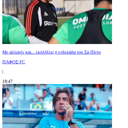
Με αλλαγές και... εκπλήξεις η ενδεκάδα του Σα Πίντο
ΠΑΦΟΣ FC
|
18:47