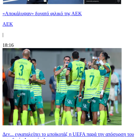
«Αποκάλυψαν» δυνατό φιλικό της ΑΕΚ
ΑΕΚ
|
18:16
Δεν... εγκαταλείπει το μποϊκοτάζ η UEFA παρά την απόσυρση του