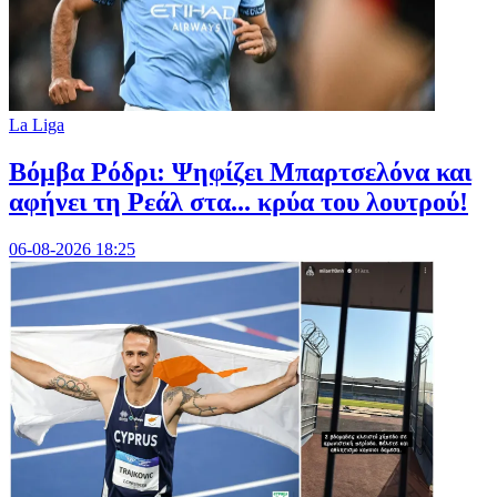
La Liga
Βόμβα Ρόδρι: Ψηφίζει Μπαρτσελόνα και
αφήνει τη Ρεάλ στα... κρύα του λουτρού!
06-08-2026 18:25