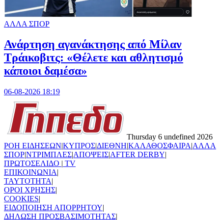
ΑΛΛΑ ΣΠΟΡ
Ανάρτηση αγανάκτησης από Μίλαν
Τράικοβιτς: «Θέλετε και αθλητισμό
κάποιοι δαμέσα»
06-08-2026 18:19
Thursday 6 undefined 2026
ΡΟΗ ΕΙΔΗΣΕΩΝ
|
ΚΥΠΡΟΣ
|
ΔΙΕΘΝΗ
|
ΚΑΛΑΘΟΣΦΑΙΡΑ
|
ΑΛΛΑ
ΣΠΟΡ
|
ΝΤΡΙΜΠΛΕΣ
|
ΑΠΟΨΕΙΣ
|
AFTER DERBY
|
ΠΡΩΤΟΣΕΛΙΔΟ
|
TV
ΕΠΙΚΟΙΝΩΝΙΑ
|
TAYTOTHTA
|
ΟΡΟΙ ΧΡΗΣΗΣ
|
COOKIES
|
ΕΙΔΟΠΟΙΗΣΗ ΑΠΟΡΡΗΤΟΥ
|
ΔΗΛΩΣΗ ΠΡΟΣΒΑΣΙΜΟΤΗΤΑΣ
|