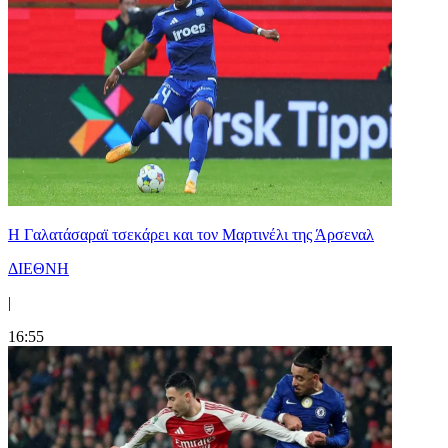
H Γαλατάσαραϊ τσεκάρει και τον Μαρτινέλι της Άρσεναλ
ΔΙΕΘΝΗ
|
16:55