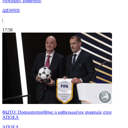
«σχεδιού» Ινφαντίνο!
ΔΙΕΘΝΗ
|
17:58
ΦΩΤΟ: Πραγματοποιήθηκε ο καθιερωμένος αγιασμός στον
ΑΠΟΕΛ
ΑΠΟΕΛ