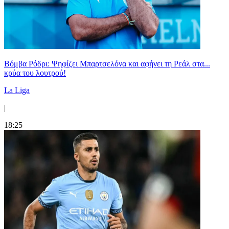
Βόμβα Ρόδρι: Ψηφίζει Μπαρτσελόνα και αφήνει τη Ρεάλ στα...
κρύα του λουτρού!
La Liga
|
18:25