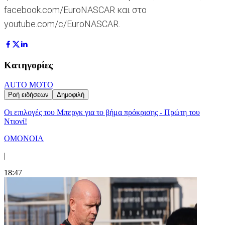
facebook.com/EuroNASCAR και στο
youtube.com/c/EuroNASCAR.
Κατηγορίες
AUTO MOTO
Ροή ειδήσεων
Δημοφιλή
Οι επιλογές του Μπεργκ για το βήμα πρόκρισης - Πρώτη του
Ντιονί!
ΟΜΟΝΟΙΑ
|
18:47