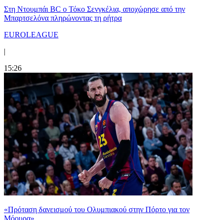
Στη Nτουμπάι BC ο Τόκο Σενγκέλια, αποχώρησε από την
Μπαρτσελόνα πληρώνοντας τη ρήτρα
EUROLEAGUE
|
15:26
«Πρόταση δανεισμού του Ολυμπιακού στην Πόρτο για τον
Μόουρα»