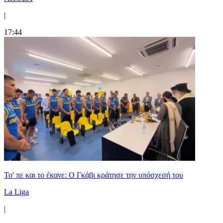
|
17:44
Το' πε και το έκανε: Ο Γκάβι κράτησε την υπόσχεσή του
La Liga
|