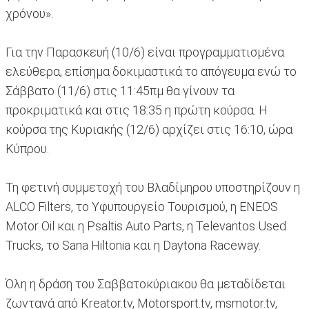
χρόνου».
Για την Παρασκευή (10/6) είναι προγραμματισμένα
ελεύθερα, επίσημα δοκιμαστικά το απόγευμα ενώ το
Σάββατο (11/6) στις 11:45πμ θα γίνουν τα
προκριματικά και στις 18:35 η πρώτη κούρσα. Η
κούρσα της Κυριακής (12/6) αρχίζει στις 16:10, ώρα
Κύπρου.
Τη φετινή συμμετοχή του Βλαδίμηρου υποστηρίζουν η
ALCO Filters, το Υφυπουργείο Τουρισμού, η ENEOS
Motor Oil και η Psaltis Auto Parts, η Televantos Used
Trucks, το Sana Hiltonia και η Daytona Raceway.
Όλη η δράση του Σαββατοκύριακου θα μεταδίδεται
ζωντανά από Kreator.tv, Motorsport.tv, msmotor.tv,