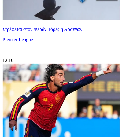
Στρέφεται στον Φεράν Τόρες η Άρσεναλ
Premier League
|
12:19