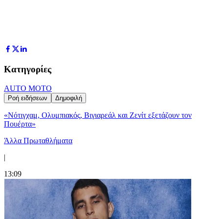
Κατηγορίες
AUTO MOTO
Ροή ειδήσεων
Δημοφιλή
«Νότιγχαμ, Ολυμπιακός, Βιγιαρεάλ και Ζενίτ εξετάζουν τον
Πουέρτα»
Άλλα Πρωταθλήματα
|
13:09