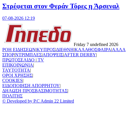
Στρέφεται στον Φεράν Τόρες η Άρσεναλ
07-08-2026 12:19
Friday 7 undefined 2026
ΡΟΗ ΕΙΔΗΣΕΩΝ
|
ΚΥΠΡΟΣ
|
ΔΙΕΘΝΗ
|
ΚΑΛΑΘΟΣΦΑΙΡΑ
|
ΑΛΛΑ
ΣΠΟΡ
|
ΝΤΡΙΜΠΛΕΣ
|
ΑΠΟΨΕΙΣ
|
AFTER DERBY
|
ΠΡΩΤΟΣΕΛΙΔΟ
|
TV
ΕΠΙΚΟΙΝΩΝΙΑ
|
TAYTOTHTA
|
ΟΡΟΙ ΧΡΗΣΗΣ
|
COOKIES
|
ΕΙΔΟΠΟΙΗΣΗ ΑΠΟΡΡΗΤΟΥ
|
ΔΗΛΩΣΗ ΠΡΟΣΒΑΣΙΜΟΤΗΤΑΣ
|
ΠΟΛΙΤΗΣ
© Developed by P.C Admin 22 Limited