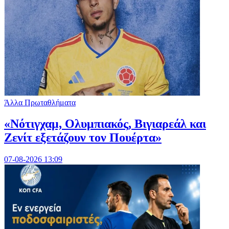
Άλλα Πρωταθλήματα
«Νότιγχαμ, Ολυμπιακός, Βιγιαρεάλ και
Ζενίτ εξετάζουν τον Πουέρτα»
07-08-2026 13:09