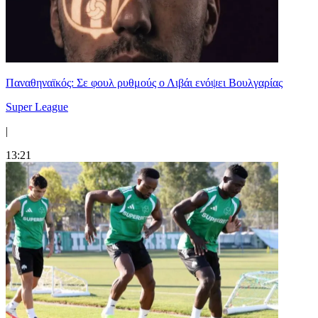
Παναθηναϊκός: Σε φουλ ρυθμούς ο Λιβάι ενόψει Βουλγαρίας
Super League
|
13:21