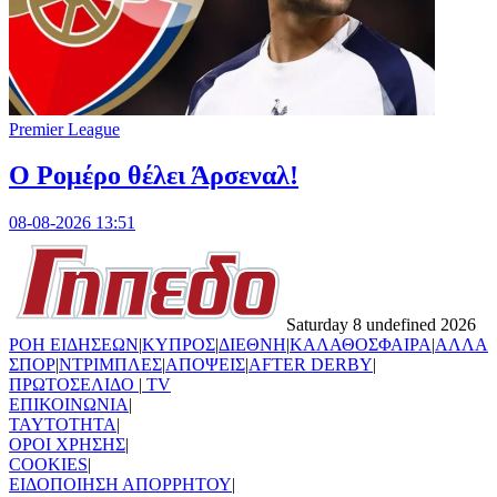
Premier League
Ο Ρομέρο θέλει Άρσεναλ!
08-08-2026 13:51
Saturday 8 undefined 2026
ΡΟΗ ΕΙΔΗΣΕΩΝ
|
ΚΥΠΡΟΣ
|
ΔΙΕΘΝΗ
|
ΚΑΛΑΘΟΣΦΑΙΡΑ
|
ΑΛΛΑ
ΣΠΟΡ
|
ΝΤΡΙΜΠΛΕΣ
|
ΑΠΟΨΕΙΣ
|
AFTER DERBY
|
ΠΡΩΤΟΣΕΛΙΔΟ
|
TV
ΕΠΙΚΟΙΝΩΝΙΑ
|
TAYTOTHTA
|
ΟΡΟΙ ΧΡΗΣΗΣ
|
COOKIES
|
ΕΙΔΟΠΟΙΗΣΗ ΑΠΟΡΡΗΤΟΥ
|