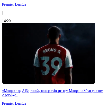
Premier League
|
14:20
«Μπαμ» της Λίβερπουλ, συμφωνία με την Μπαρτσελόνα για τον
Αραούχο!
Premier League