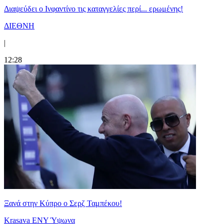
Διαψεύδει ο Ινφαντίνο τις καταγγελίες περί... ερωμένης!
ΔΙΕΘΝΗ
|
12:28
Ξανά στην Κύπρο ο Σερζ Ταμπέκου!
Krasava ENY Ύψωνα