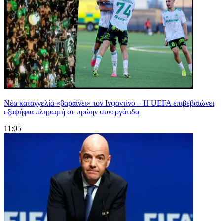
Νέα καταγγελία «βαραίνει» τον Ινφαντίνο – Η UEFA επιβεβαιώνει
εξαψήφια πληρωμή σε πρώην συνεργάτιδα
11:05