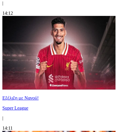
|
14:12
Εξέλιξη με Νανού!
Super League
|
14:11