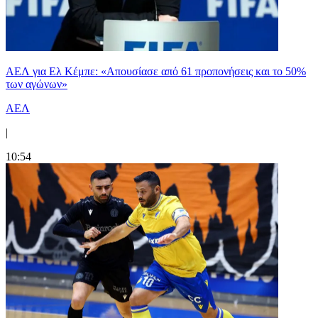
ΑΕΛ για Ελ Κέμπε: «Απουσίασε από 61 προπονήσεις και το 50%
των αγώνων»
ΑΕΛ
|
10:54