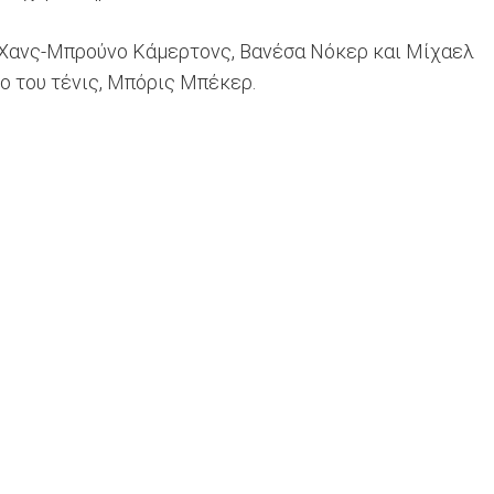
ς Χανς-Μπρούνο Κάμερτονς, Βανέσα Νόκερ και Μίχαελ
λο του τένις, Μπόρις Μπέκερ.