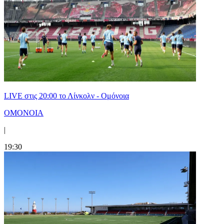
LIVE στις 20:00 το Λίνκολν - Ομόνοια
ΟΜΟΝΟΙΑ
|
19:30