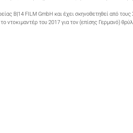
ιρείας B|14 FILM GmbH και έχει σκηνοθετηθεί από του
ι το ντοκιμαντέρ του 2017 για τον (επίσης Γερμανό) θρύ