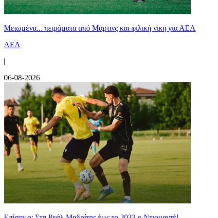
Μειωμένα... πειράματα από Μάρτινς και φιλική νίκη για ΑΕΛ
ΑΕΛ
|
06-08-2026
Επίσημο: Στη Ρεάλ Μαδρίτης έως το 2033 ο Ντιομαντέ!