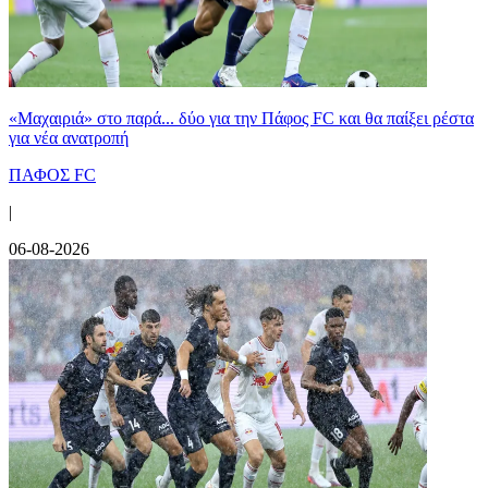
«Μαχαιριά» στο παρά... δύο για την Πάφος FC και θα παίξει ρέστα
για νέα ανατροπή
ΠΑΦΟΣ FC
|
06-08-2026