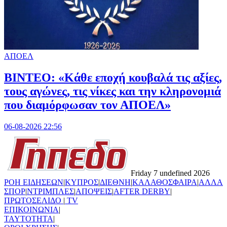
ΑΠΟΕΛ
ΒΙΝΤΕΟ: «Κάθε εποχή κουβαλά τις αξίες,
τους αγώνες, τις νίκες και την κληρονομιά
που διαμόρφωσαν τον ΑΠΟΕΛ»
06-08-2026 22:56
Friday 7 undefined 2026
ΡΟΗ ΕΙΔΗΣΕΩΝ
|
ΚΥΠΡΟΣ
|
ΔΙΕΘΝΗ
|
ΚΑΛΑΘΟΣΦΑΙΡΑ
|
ΑΛΛΑ
ΣΠΟΡ
|
ΝΤΡΙΜΠΛΕΣ
|
ΑΠΟΨΕΙΣ
|
AFTER DERBY
|
ΠΡΩΤΟΣΕΛΙΔΟ
|
TV
ΕΠΙΚΟΙΝΩΝΙΑ
|
TAYTOTHTA
|