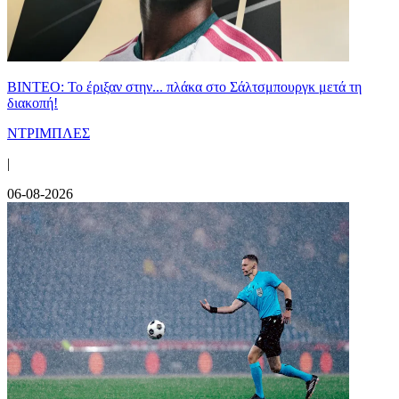
ΒΙΝΤΕΟ: Το έριξαν στην... πλάκα στο Σάλτσμπουργκ μετά τη
διακοπή!
ΝΤΡΙΜΠΛΕΣ
|
06-08-2026