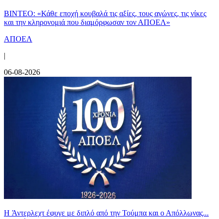
ΒΙΝΤΕΟ: «Κάθε εποχή κουβαλά τις αξίες, τους αγώνες, τις νίκες
και την κληρονομιά που διαμόρφωσαν τον ΑΠΟΕΛ»
ΑΠΟΕΛ
|
06-08-2026
H Άντερλεχτ έφυγε με διπλό από την Τούμπα και ο Απόλλωνας...