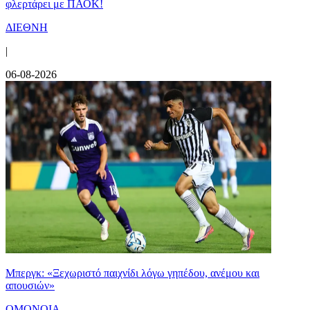
φλερτάρει με ΠΑΟΚ!
ΔΙΕΘΝΗ
|
06-08-2026
Μπεργκ: «Ξεχωριστό παιχνίδι λόγω γηπέδου, ανέμου και
απουσιών»
ΟΜΟΝΟΙΑ