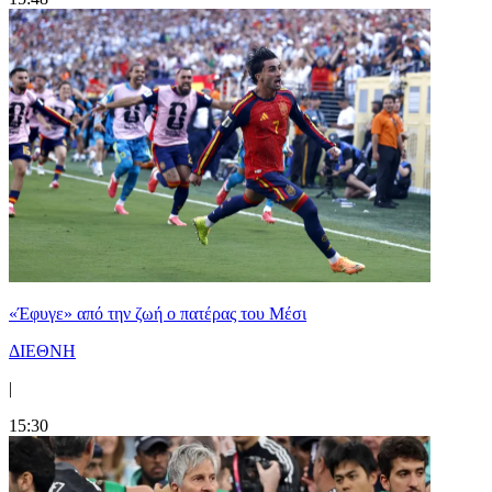
«Έφυγε» από την ζωή ο πατέρας του Μέσι
ΔΙΕΘΝΗ
|
15:30