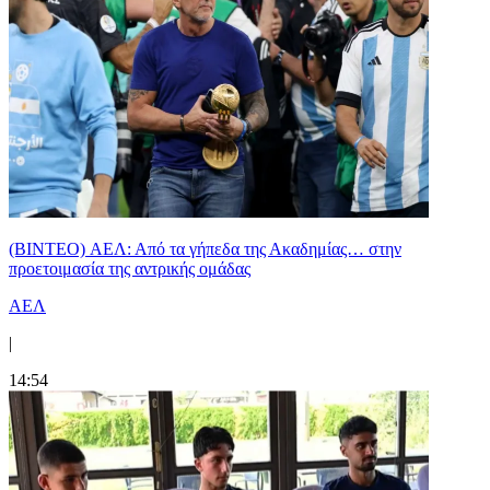
(BINTEO) ΑΕΛ: Από τα γήπεδα της Ακαδημίας… στην
προετοιμασία της αντρικής ομάδας
ΑΕΛ
|
14:54