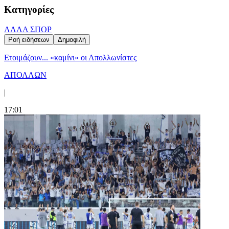
Κατηγορίες
ΑΛΛΑ ΣΠΟΡ
Ροή ειδήσεων
Δημοφιλή
Ετοιμάζουν... «καμίνι» οι Απολλωνίστες
ΑΠΟΛΛΩΝ
|
17:01