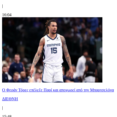
|
16:04
Ο Φεράν Τόρες επέλεξε Παρί και αποχωρεί από την Μπαρτσελόνα
ΔΙΕΘΝΗ
|
15:48