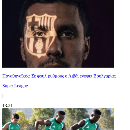
Παναθηναϊκός: Σε φουλ ρυθμούς ο Λιβάι ενόψει Βουλγαρίας
Super League
|
13:21