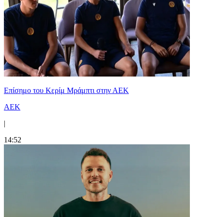
Επίσημο του Κερίμ Μράμπτι στην ΑΕK
ΑΕΚ
|
14:52