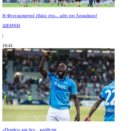
Η Φενερμπαχτσέ έβαλε στο... μάτι τον Λουκάκου!
ΔΙΕΘΝΗ
|
16:41
«Πονάει» και δεν... κρύβεται