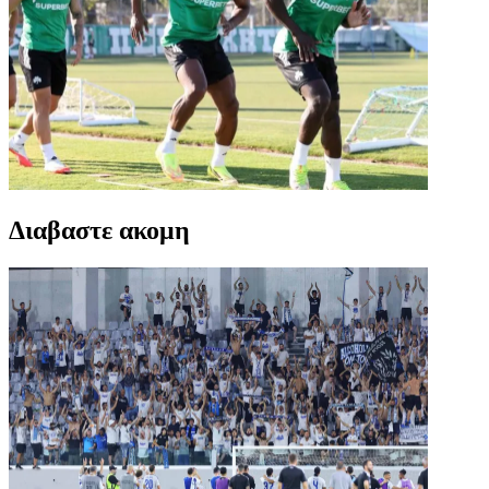
Διαβαστε ακομη