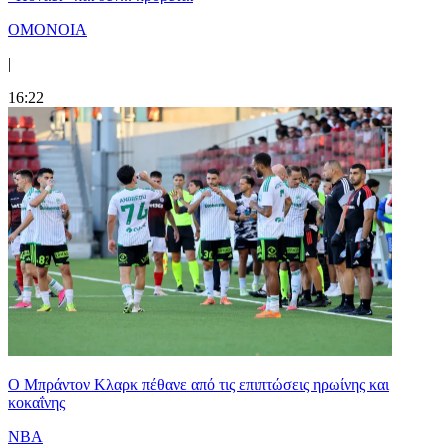
ΟΜΟΝΟΙΑ
|
16:22
Ο Μπράντον Κλαρκ πέθανε από τις επιπτώσεις ηρωίνης και
κοκαΐνης
NBA