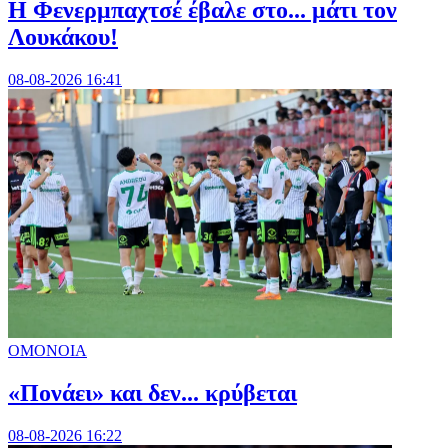
Η Φενερμπαχτσέ έβαλε στο... μάτι τον
Λουκάκου!
08-08-2026 16:41
ΟΜΟΝΟΙΑ
«Πονάει» και δεν... κρύβεται
08-08-2026 16:22