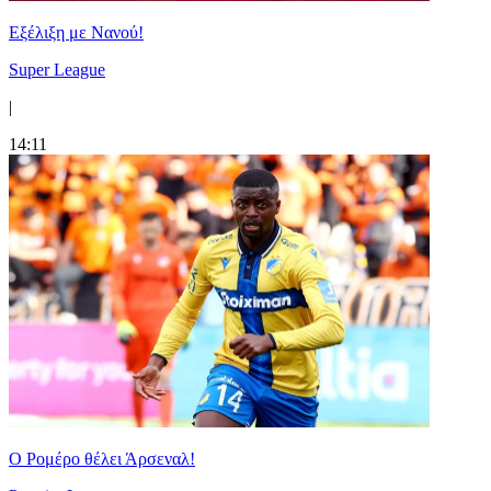
Εξέλιξη με Νανού!
Super League
|
14:11
Ο Ρομέρο θέλει Άρσεναλ!