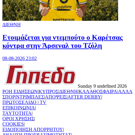
ΔΙΕΘΝΗ
Ετοιμάζεται για ντεμπούτο ο Καρέτσας
κόντρα στην Άρσεναλ του Τζόλη
08-08-2026 23:02
Sunday 9 undefined 2026
ΡΟΗ ΕΙΔΗΣΕΩΝ
|
ΚΥΠΡΟΣ
|
ΔΙΕΘΝΗ
|
ΚΑΛΑΘΟΣΦΑΙΡΑ
|
ΑΛΛΑ
ΣΠΟΡ
|
ΝΤΡΙΜΠΛΕΣ
|
ΑΠΟΨΕΙΣ
|
AFTER DERBY
|
ΠΡΩΤΟΣΕΛΙΔΟ
|
TV
ΕΠΙΚΟΙΝΩΝΙΑ
|
TAYTOTHTA
|
ΟΡΟΙ ΧΡΗΣΗΣ
|
COOKIES
|
ΕΙΔΟΠΟΙΗΣΗ ΑΠΟΡΡΗΤΟΥ
|
ΔΗΛΩΣΗ ΠΡΟΣΒΑΣΙΜΟΤΗΤΑΣ
|