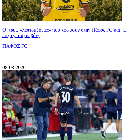
Οι τρεις «λεπτομέρειες» που κόστισαν στην Πάφος FC και η...
ευχή για τη ρεβάνς
ΠΑΦΟΣ FC
|
08-08-2026