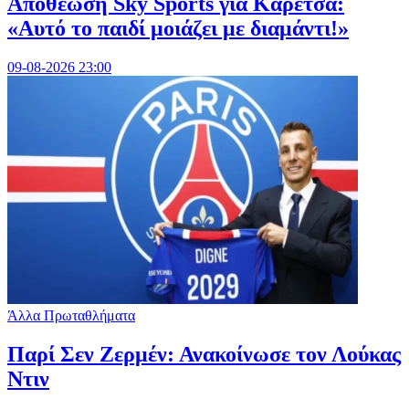
Αποθέωση Sky Sports για Καρέτσα:
«Αυτό το παιδί μοιάζει με διαμάντι!»
09-08-2026 23:00
Άλλα Πρωταθλήματα
Παρί Σεν Ζερμέν: Ανακοίνωσε τον Λούκας
Ντιν