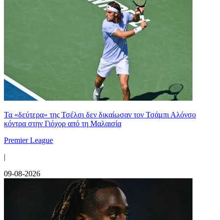
Τα «δεύτερα» της Τσέλσι δεν δικαίωσαν τον Τσάμπι Αλόνσο
κόντρα στην Γιόχορ από τη Μαλαισία
Premier League
|
09-08-2026