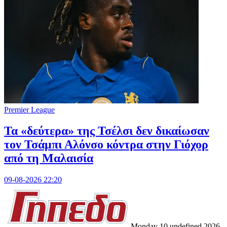
Premier League
Τα «δεύτερα» της Τσέλσι δεν δικαίωσαν
τον Τσάμπι Αλόνσο κόντρα στην Γιόχορ
από τη Μαλαισία
09-08-2026 22:20
Monday 10 undefined 2026