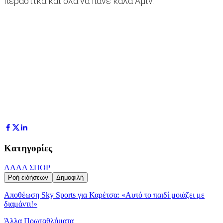
περαστικά και όλα να πάνε καλά Αμίν.
Κατηγορίες
ΑΛΛΑ ΣΠΟΡ
Ροή ειδήσεων
Δημοφιλή
Αποθέωση Sky Sports για Καρέτσα: «Αυτό το παιδί μοιάζει με
διαμάντι!»
Άλλα Πρωταθλήματα