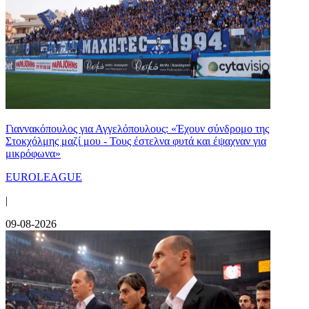
Γιαννακόπουλος για Αγγελόπουλους: «Έχουν σύνδρομο της
Στοκχόλμης μαζί μου - Τους έστελνα φυτά και έψαχναν για
μικρόφωνα»
EUROLEAGUE
|
09-08-2026