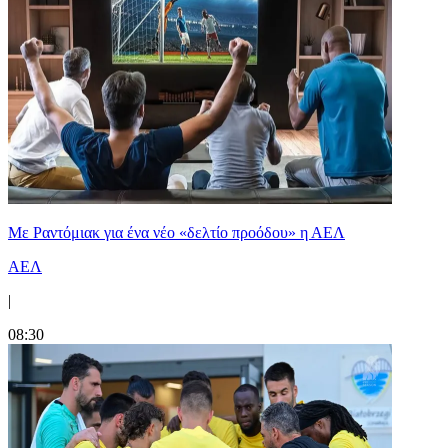
Με Ραντόμιακ για ένα νέο «δελτίο προόδου» η ΑΕΛ
ΑΕΛ
|
08:30