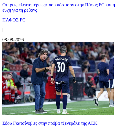
Οι τρεις «λεπτομέρειες» που κόστισαν στην Πάφος FC και η...
ευχή για τη ρεβάνς
ΠΑΦΟΣ FC
|
08-08-2026
Σόου Γκατσίνοβιτς στην πρόβα τζενεράλε της ΑΕΚ