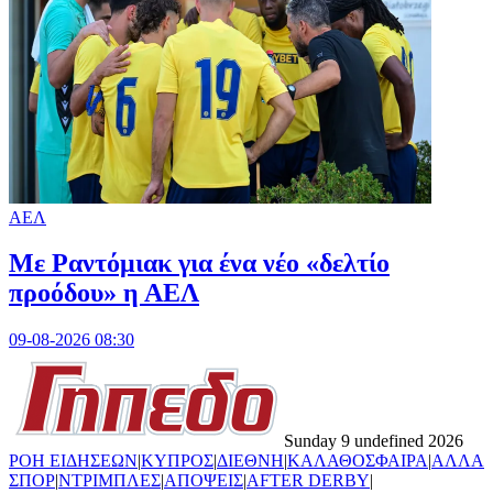
ΑΕΛ
Με Ραντόμιακ για ένα νέο «δελτίο
προόδου» η ΑΕΛ
09-08-2026 08:30
Sunday 9 undefined 2026
ΡΟΗ ΕΙΔΗΣΕΩΝ
|
ΚΥΠΡΟΣ
|
ΔΙΕΘΝΗ
|
ΚΑΛΑΘΟΣΦΑΙΡΑ
|
ΑΛΛΑ
ΣΠΟΡ
|
ΝΤΡΙΜΠΛΕΣ
|
ΑΠΟΨΕΙΣ
|
AFTER DERBY
|