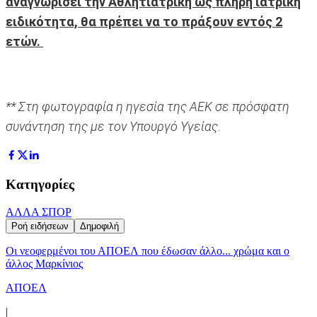
αναγνωρίσει την Αθλητιατρική ως πλήρη ιατρική
ειδικότητα, θα πρέπει να το πράξουν εντός 2
ετών.
** Στη φωτογραφία η ηγεσία της ΑΕΚ σε πρόσφατη
συνάντηση της με τον Υπουργό Υγείας.
Κατηγορίες
ΑΛΛΑ ΣΠΟΡ
Ροή ειδήσεων
Δημοφιλή
Οι νεοφερμένοι του ΑΠΟΕΛ που έδωσαν άλλο... χρώμα και ο
άλλος Μαρκίνιος
ΑΠΟΕΛ
|