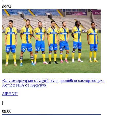
09:24
«Συντονισμένη και συνεχιζόμενη προσπάθεια υπονόμευσης» -
Ασπίδα FIFA σε Ινφαντίνο
ΔΙΕΘΝΗ
|
09:06