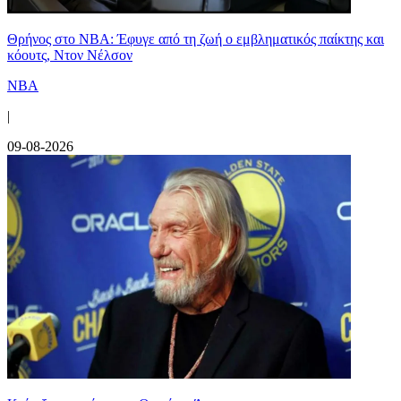
Θρήνος στο NBA: Έφυγε από τη ζωή ο εμβληματικός παίκτης και
κόουτς, Ντον Νέλσον
NBA
|
09-08-2026