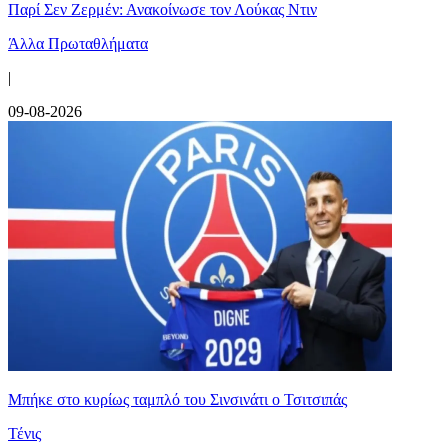
Παρί Σεν Ζερμέν: Ανακοίνωσε τον Λούκας Ντιν
Άλλα Πρωταθλήματα
|
09-08-2026
Mπήκε στο κυρίως ταμπλό του Σινσινάτι ο Τσιτσιπάς
Τένις