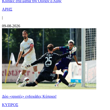
Κοίταξε στα μάτια την Ουνιόν ο Άρης
ΑΡΗΣ
|
09-08-2026
Δύο «χρυσές» ενδεκάδες Κύπριοι!
ΚΥΠΡΟΣ