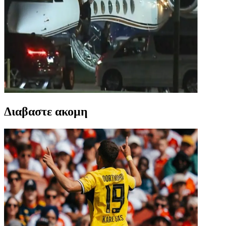
Διαβαστε ακομη