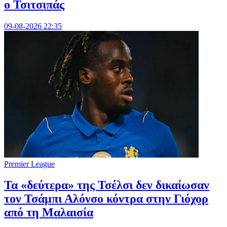
ο Τσιτσιπάς
09-08-2026 22:35
Premier League
Τα «δεύτερα» της Τσέλσι δεν δικαίωσαν
τον Τσάμπι Αλόνσο κόντρα στην Γιόχορ
από τη Μαλαισία