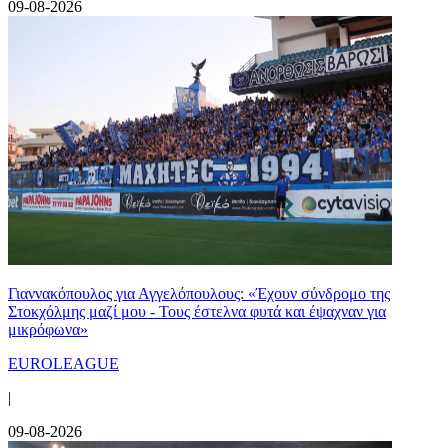
09-08-2026
Γιαννακόπουλος για Αγγελόπουλους: «Έχουν σύνδρομο της
Στοκχόλμης μαζί μου - Τους έστελνα φυτά και έψαχναν για
μικρόφωνα»
EUROLEAGUE
|
09-08-2026