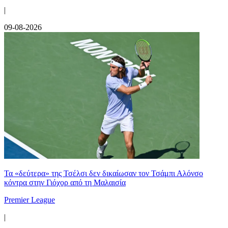
|
09-08-2026
Τα «δεύτερα» της Τσέλσι δεν δικαίωσαν τον Τσάμπι Αλόνσο
κόντρα στην Γιόχορ από τη Μαλαισία
Premier League
|