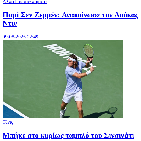
Άλλα Πρωταθλήματα
Παρί Σεν Ζερμέν: Ανακοίνωσε τον Λούκας
Ντιν
09-08-2026 22:49
Τένις
Mπήκε στο κυρίως ταμπλό του Σινσινάτι