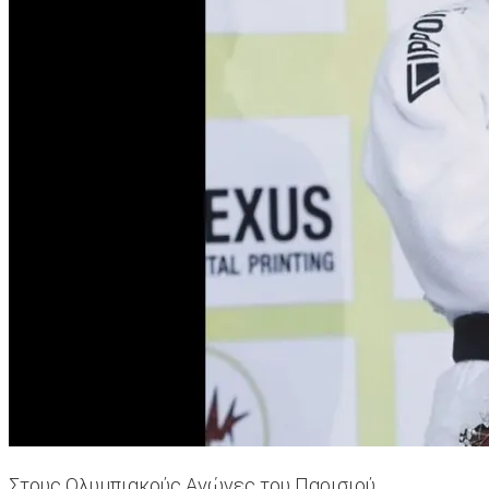
Στους Ολυμπιακούς Αγώνες του Παρισιού