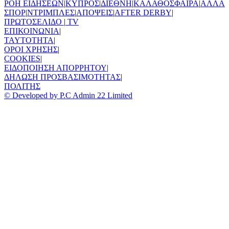
ΡΟΗ ΕΙΔΗΣΕΩΝ
|
ΚΥΠΡΟΣ
|
ΔΙΕΘΝΗ
|
ΚΑΛΑΘΟΣΦΑΙΡΑ
|
ΑΛΛΑ
ΣΠΟΡ
|
ΝΤΡΙΜΠΛΕΣ
|
ΑΠΟΨΕΙΣ
|
AFTER DERBY
|
ΠΡΩΤΟΣΕΛΙΔΟ
|
TV
ΕΠΙΚΟΙΝΩΝΙΑ
|
TAYTOTHTA
|
ΟΡΟΙ ΧΡΗΣΗΣ
|
COOKIES
|
ΕΙΔΟΠΟΙΗΣΗ ΑΠΟΡΡΗΤΟΥ
|
ΔΗΛΩΣΗ ΠΡΟΣΒΑΣΙΜΟΤΗΤΑΣ
|
ΠΟΛΙΤΗΣ
© Developed by P.C Admin 22 Limited