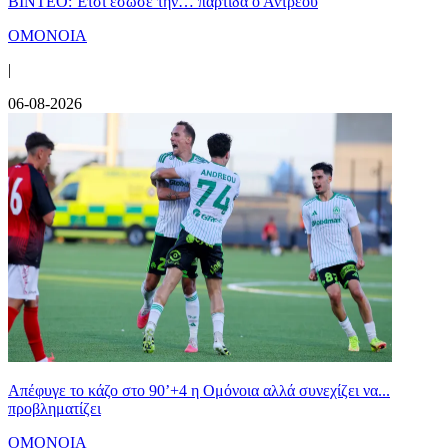
ΒΙΝΤΕΟ: Έτσι έσωσε την… παρτίδα ο Αντρέου
ΟΜΟΝΟΙΑ
|
06-08-2026
Απέφυγε το κάζο στο 90’+4 η Ομόνοια αλλά συνεχίζει να...
προβληματίζει
ΟΜΟΝΟΙΑ