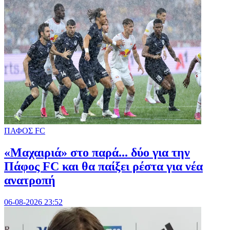
ΠΑΦΟΣ FC
«Μαχαιριά» στο παρά... δύο για την
Πάφος FC και θα παίξει ρέστα για νέα
ανατροπή
06-08-2026 23:52