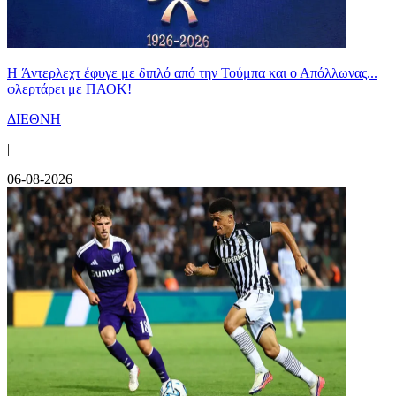
H Άντερλεχτ έφυγε με διπλό από την Τούμπα και ο Απόλλωνας...
φλερτάρει με ΠΑΟΚ!
ΔΙΕΘΝΗ
|
06-08-2026