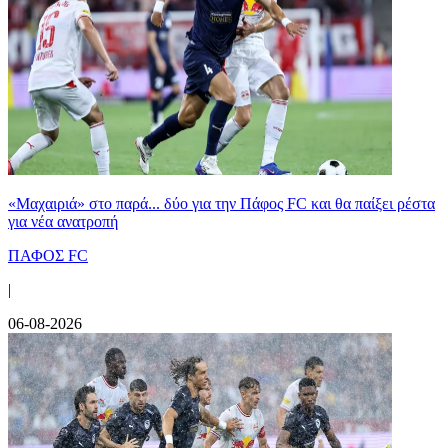
«Μαχαιριά» στο παρά... δύο για την Πάφος FC και θα παίξει ρέστα
για νέα ανατροπή
ΠΑΦΟΣ FC
|
06-08-2026