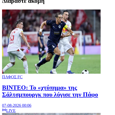
Διαβαστε ακομη
ΠΑΦΟΣ FC
ΒΙΝΤΕΟ: Το «χτύπημα» της
Σάλτσμπουργκ που λύγισε την Πάφο
07-08-2026 00:06
LIVE