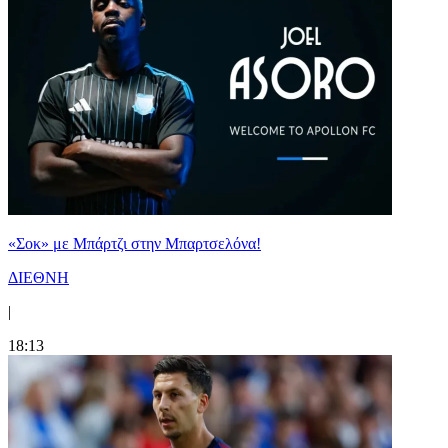
«Σοκ» με Μπάρτζι στην Μπαρτσελόνα!
ΔΙΕΘΝΗ
|
18:13