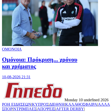
ΟΜΟΝΟΙΑ
Ομόνοια: Πρόκριση... χρόνου
και χρήματος
10-08-2026 21:31
Monday 10 undefined 2026
ΡΟΗ ΕΙΔΗΣΕΩΝ
|
ΚΥΠΡΟΣ
|
ΔΙΕΘΝΗ
|
ΚΑΛΑΘΟΣΦΑΙΡΑ
|
ΑΛΛΑ
ΣΠΟΡ
|
ΝΤΡΙΜΠΛΕΣ
|
ΑΠΟΨΕΙΣ
|
AFTER DERBY
|