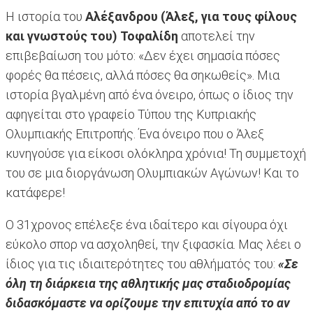
Η ιστορία του
Αλέξανδρου (Άλεξ, για τους φίλους
και γνωστούς του) Τοφαλίδη
αποτελεί την
επιβεβαίωση του μότο: «Δεν έχει σημασία πόσες
φορές θα πέσεις, αλλά πόσες θα σηκωθείς». Μια
ιστορία βγαλμένη από ένα όνειρο, όπως ο ίδιος την
αφηγείται στο γραφείο Τύπου της Κυπριακής
Ολυμπιακής Επιτροπής. Ένα όνειρο που ο Άλεξ
κυνηγούσε για είκοσι ολόκληρα χρόνια! Τη συμμετοχή
του σε μια διοργάνωση Ολυμπιακών Αγώνων! Και το
κατάφερε!
Ο 31χρονος επέλεξε ένα ιδαίτερο και σίγουρα όχι
εύκολο σπορ να ασχοληθεί, την ξιφασκία. Μας λέει ο
ίδιος για τις ιδιαιτερότητες του αθλήματός του:
«Σε
όλη τη διάρκεια της αθλητικής μας σταδιοδρομίας
διδασκόμαστε να ορίζουμε την επιτυχία από το αν