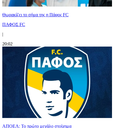
Θωρακίζει το σήμα της η Πάφος FC
ΠΑΦΟΣ FC
|
20:02
ΑΠΟΕΛ: Το πρώτο μεγάλο στοίχημα