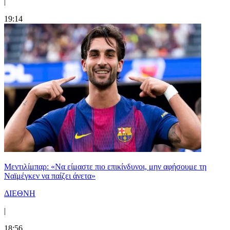
|
19:14
Μεντιλίμπαρ: «Να είμαστε πιο επικίνδυνοι, μην αφήσουμε τη
Ναϊμέγκεν να παίζει άνετα»
ΔΙΕΘΝΗ
|
18:56