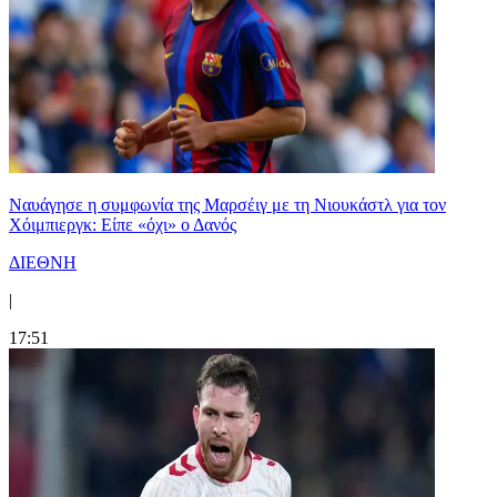
Ναυάγησε η συμφωνία της Μαρσέιγ με τη Νιουκάστλ για τον
Χόιμπιεργκ: Είπε «όχι» ο Δανός
ΔΙΕΘΝΗ
|
17:51