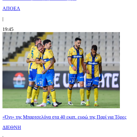
ΑΠΟΕΛ
|
19:45
«Όχι» της Μπαρτσελόνα στα 40 εκατ. ευρώ της Παρί για Τόρες
ΔΙΕΘΝΗ