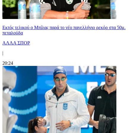
Εκτός τελικού ο Μπίλας παρά το νέο πανελλήνιο ρεκόρ στα 50μ.
πεταλούδα
ΑΛΛΑ ΣΠΟΡ
|
20:24