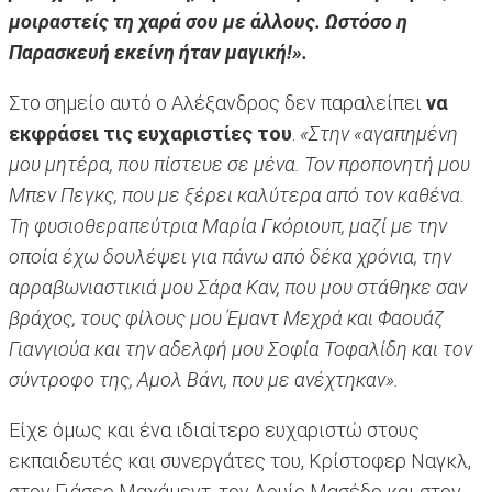
μοιραστείς τη χαρά σου με άλλους. Ωστόσο η
Παρασκευή εκείνη ήταν μαγική!».
Στο σημείο αυτό ο Αλέξανδρος δεν παραλείπει
να
εκφράσει τις ευχαριστίες του
.
«Στην «αγαπημένη
μου μητέρα, που πίστευε σε μένα. Τον προπονητή μου
Μπεν Πεγκς, που με ξέρει καλύτερα από τον καθένα.
Τη φυσιοθεραπεύτρια Μαρία Γκόριουπ, μαζί με την
οποία έχω δουλέψει για πάνω από δέκα χρόνια, την
αρραβωνιαστικιά μου Σάρα Καν, που μου στάθηκε σαν
βράχος, τους φίλους μου Έμαντ Μεχρά και Φαουάζ
Γιανγιούα και την αδελφή μου Σοφία Τοφαλίδη και τον
σύντροφο της, Αμολ Βάνι, που με ανέχτηκαν».
Είχε όμως και ένα ιδιαίτερο ευχαριστώ στους
εκπαιδευτές και συνεργάτες του, Κρίστοφερ Ναγκλ,
στον Γιάσερ Μαχάμεντ, τον Λουίς Μασέδο και στον