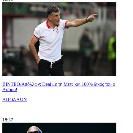
ΒΙΝΤΕΟ/Απόλλων: Deal με τη Μετς και 100% δικός του ο
Ασόρο!
ΑΠΟΛΛΩΝ
|
18:37