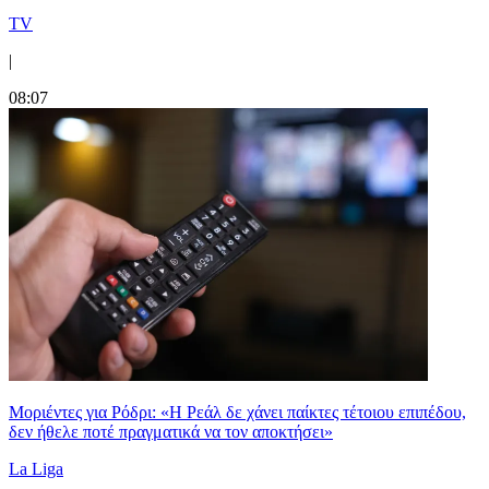
TV
|
08:07
Μοριέντες για Ρόδρι: «Η Ρεάλ δε χάνει παίκτες τέτοιου επιπέδου,
δεν ήθελε ποτέ πραγματικά να τον αποκτήσει»
La Liga