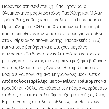
Παρόντες στη συνέντευξη Τύπου ήταν και οι
Ολυμπιονίκες μας Απόστολος Παρέλλης και Μίλαν
Τράικοβιτς, καθώς και η φιναλίστ του Ευρωπαϊκού
Πρωταθλήματος Φίλιππα Φωτοπούλου. Και τα τρία
παιδιά απηύθυναν κάλεσμα στον κόσμο για να έρθει
στο «Τσίρειο» το απόγευμα της Παρασκευής (17/5)
και να τους βοηθήσει να επιτύχουν μεγάλες
επιδόσεις. «Θα δώσω τον καλύτερό μου εαυτό στο
μίτινγκ, γιατί έχω ως στόχο μου να μαζέψω βαθμούς
για τους Ολυμπιακούς Αγώνες. Η στήριξη από τον
κόσμο είναι πολύ σημαντική για όλους μας», είπε ο
Απόστολος Παρέλλης
, με τον
Μίλαν Τράικοβιτς
να
προσθέτει: «Θέλω να καλέσω τον κόσμο να έρθει στο
στάδιο για να παρακολουθήσει εξαιρετικούς αγώνες.
Είμαι σίγουρος ότι όλοι οι αθλητές μας θα κάνουν
μεγάλες επιδόσεις και θα μπουν δυναμικά στον