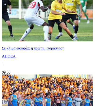
Σε κλίμα ευφορίας η πρώτη... παράσταση
ΑΠΟΕΛ
|
09:00