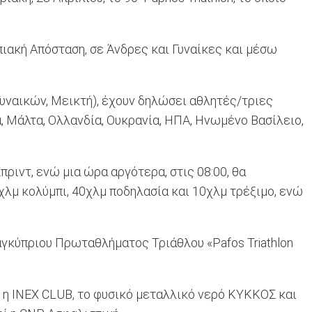
ακή Απόσταση, σε Άνδρες και Γυναίκες και μέσω
Γυναικών, Μεικτή), έχουν δηλώσει αθλητές/τριες
 Μάλτα, Ολλανδία, Ουκρανία, ΗΠΑ, Ηνωμένο Βασίλειο,
πριντ, ενώ μια ώρα αργότερα, στις 08:00, θα
χλμ κολύμπι, 40χλμ ποδηλασία και 10χλμ τρέξιμο, ενώ
γκύπριου Πρωταθλήματος Τριάθλου «Pafos Triathlon
 η INEX CLUB, το φυσικό μεταλλικό νερό ΚΥΚΚΟΣ και