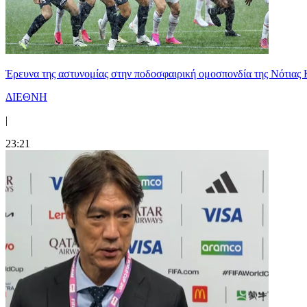
Έρευνα της αστυνομίας στην ποδοσφαιρική ομοσπονδία της Νότιας 
ΔΙΕΘΝΗ
|
23:21