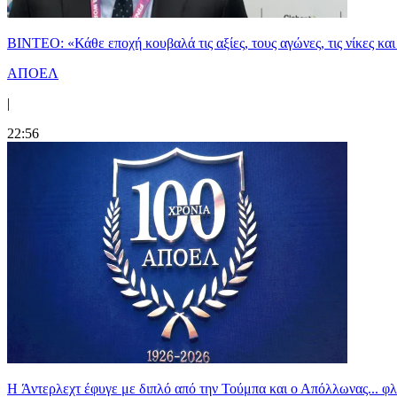
ΒΙΝΤΕΟ: «Κάθε εποχή κουβαλά τις αξίες, τους αγώνες, τις νίκες 
ΑΠΟΕΛ
|
22:56
H Άντερλεχτ έφυγε με διπλό από την Τούμπα και ο Απόλλωνας... 