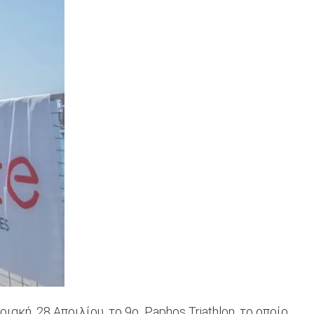
κή, 28 Απριλίου, το 9ο Paphos Triathlon, το οποίο