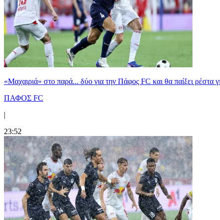
«Μαχαιριά» στο παρά... δύο για την Πάφος FC και θα παίξει ρέστα γ
ΠΑΦΟΣ FC
|
23:52