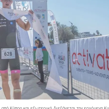
πό Κύπρο και εξωτερικό, διεξάγεται την ερχόμενη Κυρια