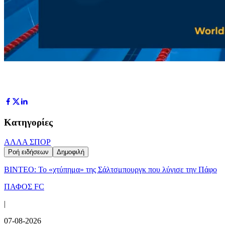
Κατηγορίες
ΑΛΛΑ ΣΠΟΡ
Ροή ειδήσεων
Δημοφιλή
ΒΙΝΤΕΟ: Το «χτύπημα» της Σάλτσμπουργκ που λύγισε την Πάφο
ΠΑΦΟΣ FC
|
07-08-2026