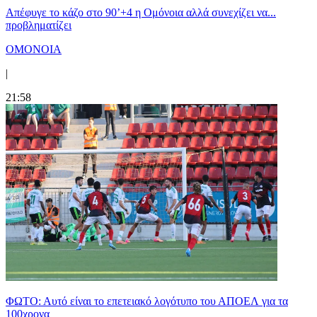
Απέφυγε το κάζο στο 90’+4 η Ομόνοια αλλά συνεχίζει να...
προβληματίζει
ΟΜΟΝΟΙΑ
|
21:58
ΦΩΤΟ: Αυτό είναι το επετειακό λογότυπο του ΑΠΟΕΛ για τα
100χρονα