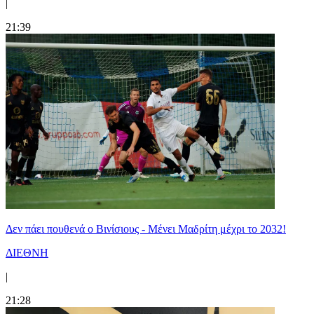
|
21:39
Δεν πάει πουθενά ο Βινίσιους - Μένει Μαδρίτη μέχρι το 2032!
ΔΙΕΘΝΗ
|
21:28