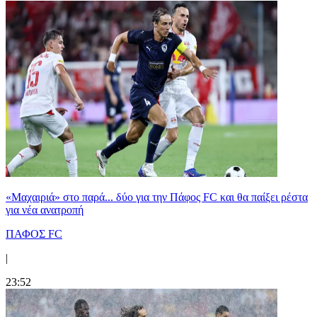
«Μαχαιριά» στο παρά... δύο για την Πάφος FC και θα παίξει ρέστα
για νέα ανατροπή
ΠΑΦΟΣ FC
|
23:52