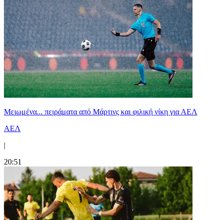
Μειωμένα... πειράματα από Μάρτινς και φιλική νίκη για ΑΕΛ
ΑΕΛ
|
20:51