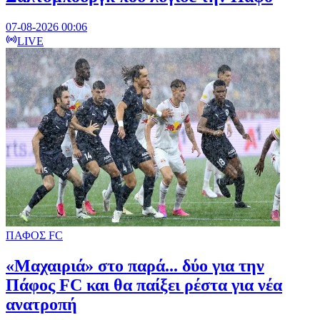
07-08-2026 00:06
LIVE
ΠΑΦΟΣ FC
«Μαχαιριά» στο παρά... δύο για την
Πάφος FC και θα παίξει ρέστα για νέα
ανατροπή