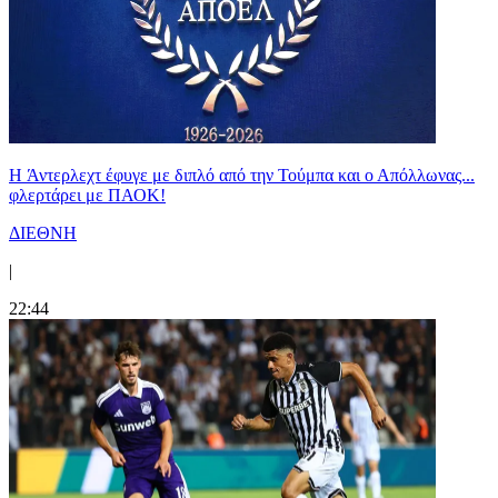
H Άντερλεχτ έφυγε με διπλό από την Τούμπα και ο Απόλλωνας...
φλερτάρει με ΠΑΟΚ!
ΔΙΕΘΝΗ
|
22:44