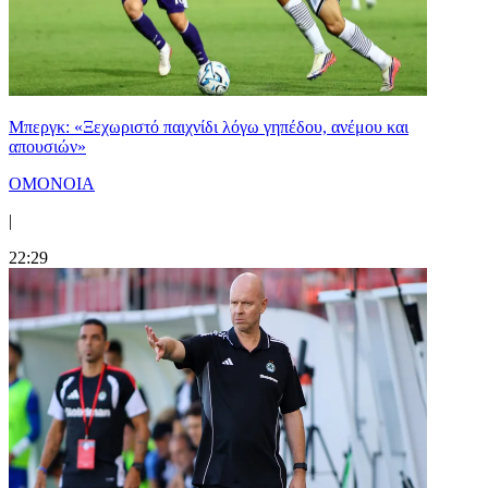
Μπεργκ: «Ξεχωριστό παιχνίδι λόγω γηπέδου, ανέμου και
απουσιών»
ΟΜΟΝΟΙΑ
|
22:29