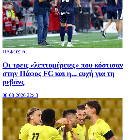
ΠΑΦΟΣ FC
Οι τρεις «λεπτομέρειες» που κόστισαν
στην Πάφος FC και η... ευχή για τη
ρεβάνς
08-08-2026 22:43