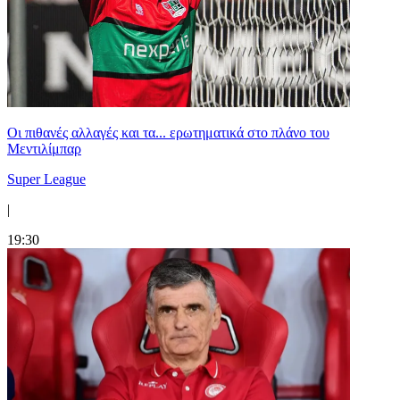
Οι πιθανές αλλαγές και τα... ερωτηματικά στο πλάνο του
Μεντιλίμπαρ
Super League
|
19:30