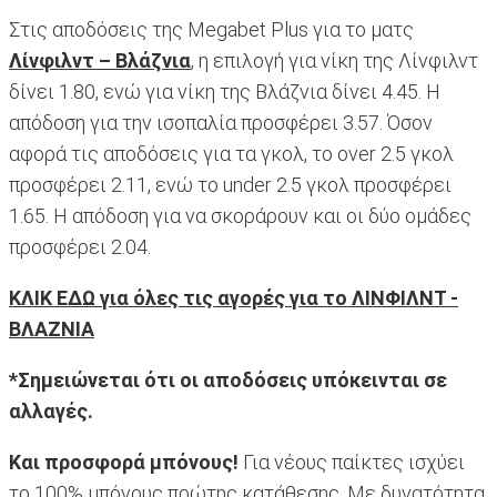
Στις αποδόσεις της Megabet Plus για το ματς
Λίνφιλντ – Βλάζνια
, η επιλογή για νίκη της Λίνφιλντ
δίνει 1.80, ενώ για νίκη της Βλάζνια δίνει 4.45. Η
απόδοση για την ισοπαλία προσφέρει 3.57. Όσον
αφορά τις αποδόσεις για τα γκολ, το over 2.5 γκολ
προσφέρει 2.11, ενώ το under 2.5 γκολ προσφέρει
1.65. Η απόδοση για να σκοράρουν και οι δύο ομάδες
προσφέρει 2.04.
ΚΛΙΚ ΕΔΩ για όλες τις αγορές για τo ΛΙΝΦΙΛΝΤ -
ΒΛΑΖΝΙΑ
*Σημειώνεται ότι οι αποδόσεις υπόκεινται σε
αλλαγές.
Και προσφορά μπόνους!
Για νέους παίκτες ισχύει
το 100% μπόνους πρώτης κατάθεσης. Με δυνατότητα