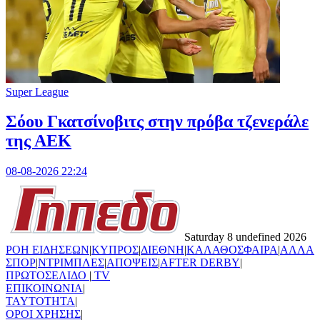
Super League
Σόου Γκατσίνοβιτς στην πρόβα τζενεράλε
της ΑΕΚ
08-08-2026 22:24
Saturday 8 undefined 2026
ΡΟΗ ΕΙΔΗΣΕΩΝ
|
ΚΥΠΡΟΣ
|
ΔΙΕΘΝΗ
|
ΚΑΛΑΘΟΣΦΑΙΡΑ
|
ΑΛΛΑ
ΣΠΟΡ
|
ΝΤΡΙΜΠΛΕΣ
|
ΑΠΟΨΕΙΣ
|
AFTER DERBY
|
ΠΡΩΤΟΣΕΛΙΔΟ
|
TV
ΕΠΙΚΟΙΝΩΝΙΑ
|
TAYTOTHTA
|
ΟΡΟΙ ΧΡΗΣΗΣ
|