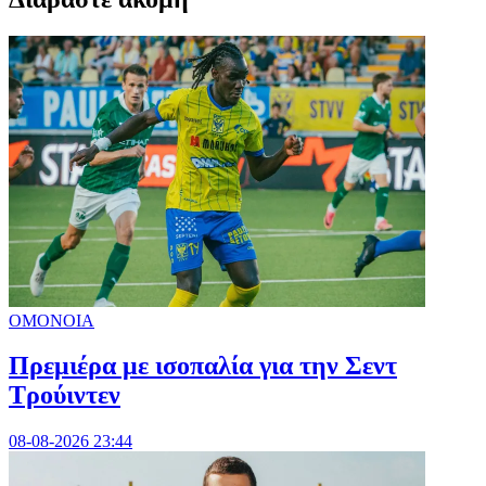
ΟΜΟΝΟΙΑ
Πρεμιέρα με ισοπαλία για την Σεντ
Τρούιντεν
08-08-2026 23:44