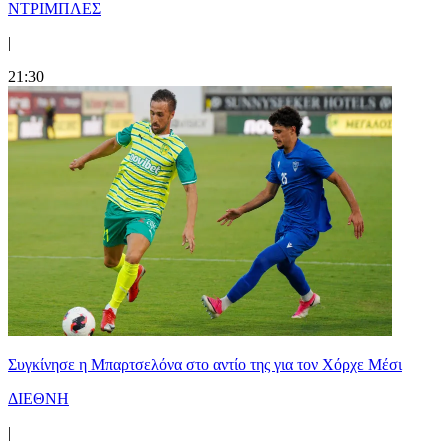
ΝΤΡΙΜΠΛΕΣ
|
21:30
Συγκίνησε η Μπαρτσελόνα στο αντίο της για τον Χόρχε Μέσι
ΔΙΕΘΝΗ
|