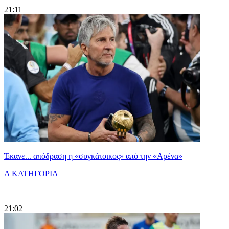
21:11
Έκανε... απόδραση η «συγκάτοικος» από την «Αρένα»
Α ΚΑΤΗΓΟΡΙΑ
|
21:02