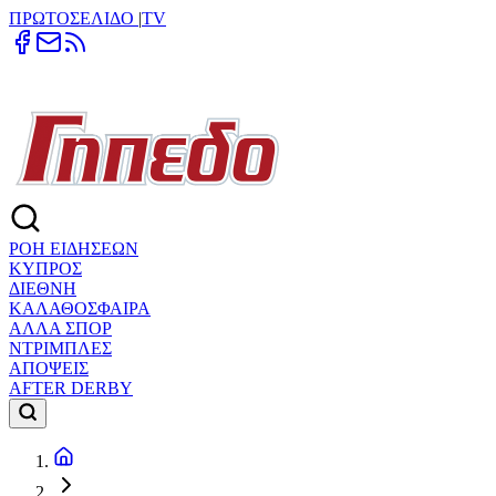
ΠΡΩΤΟΣΕΛΙΔΟ
|
TV
ΡΟΗ ΕΙΔΗΣΕΩΝ
ΚΥΠΡΟΣ
ΔΙΕΘΝΗ
ΚΑΛΑΘΟΣΦΑΙΡΑ
ΑΛΛΑ ΣΠΟΡ
ΝΤΡΙΜΠΛΕΣ
ΑΠΟΨΕΙΣ
AFTER DERBY