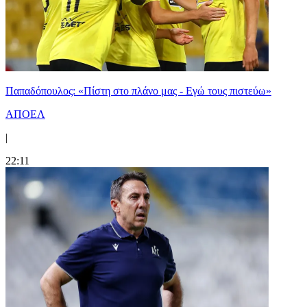
Παπαδόπουλος: «Πίστη στο πλάνο μας - Εγώ τους πιστεύω»
ΑΠΟΕΛ
|
22:11