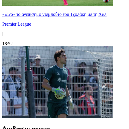
«Ξινό» το ανεπίσημο ντεμπούτο του Τζολάκη με τη Χαλ
Premier League
|
18:52
Διαβαστε ακομη