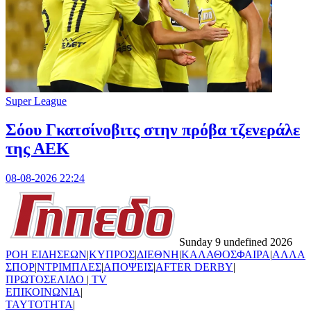
Super League
Σόου Γκατσίνοβιτς στην πρόβα τζενεράλε
της ΑΕΚ
08-08-2026 22:24
Sunday 9 undefined 2026
ΡΟΗ ΕΙΔΗΣΕΩΝ
|
ΚΥΠΡΟΣ
|
ΔΙΕΘΝΗ
|
ΚΑΛΑΘΟΣΦΑΙΡΑ
|
ΑΛΛΑ
ΣΠΟΡ
|
ΝΤΡΙΜΠΛΕΣ
|
ΑΠΟΨΕΙΣ
|
AFTER DERBY
|
ΠΡΩΤΟΣΕΛΙΔΟ
|
TV
ΕΠΙΚΟΙΝΩΝΙΑ
|
TAYTOTHTA
|