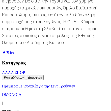
υπηρεσιών Deloitte, την Toyota και τον χορηγό
παροχής ιατρικών υπηρεσιών, Όμιλο Βιοϊατρική
Κύπρου. Χωρίς αυτούς, θα ήταν πολύ δύσκολη η
συμμετοχή μας στους αγώνες. Η ΟΠΑΠ Κύπρου
εκπροσωπήθηκε στη Σλοβακία από τον κ. Πάμπο
Χρίστου, ο οποίος είναι και μέλος της Εθνικής
Ολυμπιακής Ακαδημίας Κύπρου.
Κατηγορίες
ΑΛΛΑ ΣΠΟΡ
Ροή ειδήσεων
Δημοφιλή
Πρεμιέρα με ισοπαλία για την Σεντ Τρούιντεν
ΟΜΟΝΟΙΑ
|