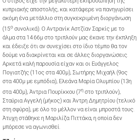
Ο στίβος είχε την μεγαλύτερη εκπροσώπηση της
κυπριακής αποστολής, και κατάφερε να πανηγυρίσει
ακόμη ένα μετάλλιο στη συγκεκριμένη διοργάνωση
ο
(15
συνολικά). Ο Αντρανίκ Αστζίαν Σαρκίς με το
άλμα στα 14.66μ στο τριπλούν μας έκανε την έκπληξη
και έδειξε ότι αν συνεχίσει στο ίδιο τέμπο θα τον
δούμε να διακρίνεται και σε άλλες διοργανώσεις.
Αρκετά καλή παρουσία είχαν και οι Ευάγγελος
Πογιατζής (11ος στα 400μ), Σωτήρης Μιχαήλ (9ος
στα 400μ με εμπόδια), Ελεάνα Μαρία Ολυμπίου (13η
η
στα 400μ), Άντρια Πουρίκκου (7
στο τριπλούν),
Σταύρια Αγγελή (μήκος) και Άντρη Δημητρίου (τελικό
στη σφύρα), με όλο το μέλλον να είναι μπροστά τους.
Άτυχη στάθηκε η Μαριλίζα Πιττάκα, η οποία δεν
μπόρεσε να αγωνισθεί.