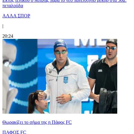
Εκτός τελικού ο Μπίλας παρά το νέο πανελλήνιο ρεκόρ στα 50μ.
πεταλούδα
ΑΛΛΑ ΣΠΟΡ
|
20:24
Θωρακίζει το σήμα της η Πάφος FC
ΠΑΦΟΣ FC