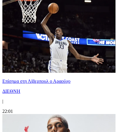
Επίσημα στη Λίβερπουλ ο Αραούχο
ΔΙΕΘΝΗ
|
22:01