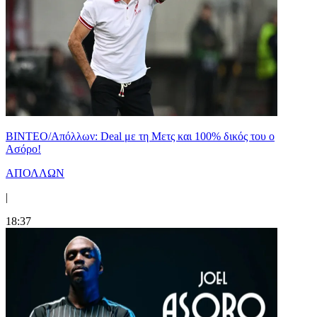
ΒΙΝΤΕΟ/Απόλλων: Deal με τη Μετς και 100% δικός του ο
Ασόρο!
ΑΠΟΛΛΩΝ
|
18:37