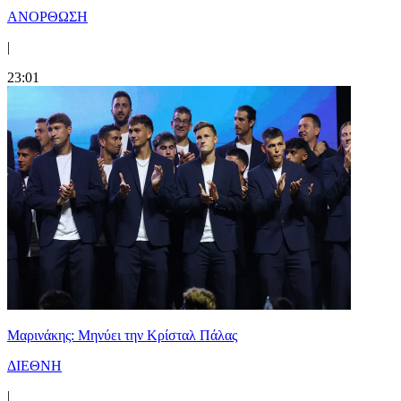
ΑΝΟΡΘΩΣΗ
|
23:01
Μαρινάκης: Μηνύει την Κρίσταλ Πάλας
ΔΙΕΘΝΗ
|