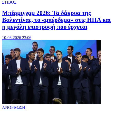
ΣΤΙΒΟΣ
Μπέρμιγχαμ 2026: Τα δάκρυα της
Βαλεντίνας, το «μπέρδεμα» στις ΗΠΑ και
η μεγάλη επιστροφή που έρχεται
10-08-2026 23:06
ΑΝΟΡΘΩΣΗ