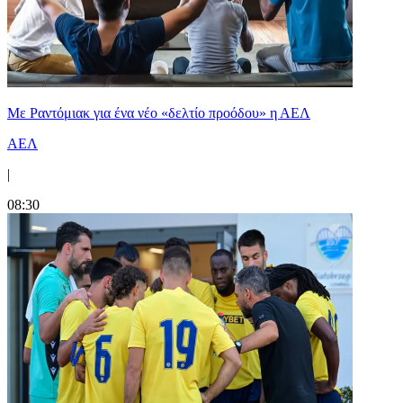
Με Ραντόμιακ για ένα νέο «δελτίο προόδου» η ΑΕΛ
ΑΕΛ
|
08:30