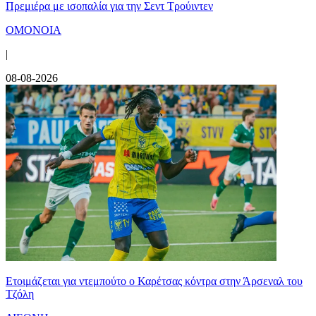
Πρεμιέρα με ισοπαλία για την Σεντ Τρούιντεν
ΟΜΟΝΟΙΑ
|
08-08-2026
Ετοιμάζεται για ντεμπούτο ο Καρέτσας κόντρα στην Άρσεναλ του
Τζόλη