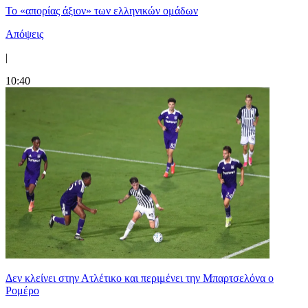
Το «απορίας άξιον» των ελληνικών ομάδων
Απόψεις
|
10:40
Δεν κλείνει στην Ατλέτικο και περιμένει την Μπαρτσελόνα ο
Ρομέρο