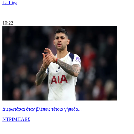
La Liga
|
10:22
Διερωτάσαι όταν βλέπεις τέτοια γήπεδα...
ΝΤΡΙΜΠΛΕΣ
|