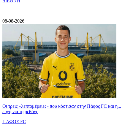
ΔΙΕΘΝΗ
|
08-08-2026
Οι τρεις «λεπτομέρειες» που κόστισαν στην Πάφος FC και η...
ευχή για τη ρεβάνς
ΠΑΦΟΣ FC
|