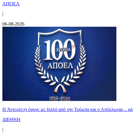
ΑΠΟΕΛ
|
06-08-2026
H Άντερλεχτ έφυγε με διπλό από την Τούμπα και ο Απόλλωνας... 
ΔΙΕΘΝΗ
|