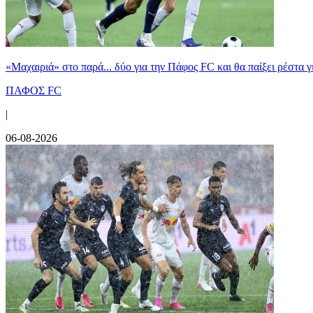
«Μαχαιριά» στο παρά... δύο για την Πάφος FC και θα παίξει ρέστα γ
ΠΑΦΟΣ FC
|
06-08-2026