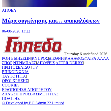
ΑΠΟΕΛ
Mέρα συγκίνησης και… αποκαλύψεων
06-08-2026 13:22
Thursday 6 undefined 2026
ΡΟΗ ΕΙΔΗΣΕΩΝ
|
ΚΥΠΡΟΣ
|
ΔΙΕΘΝΗ
|
ΚΑΛΑΘΟΣΦΑΙΡΑ
|
ΑΛΛΑ
ΣΠΟΡ
|
ΝΤΡΙΜΠΛΕΣ
|
ΑΠΟΨΕΙΣ
|
AFTER DERBY
|
ΠΡΩΤΟΣΕΛΙΔΟ
|
TV
ΕΠΙΚΟΙΝΩΝΙΑ
|
TAYTOTHTA
|
ΟΡΟΙ ΧΡΗΣΗΣ
|
COOKIES
|
ΕΙΔΟΠΟΙΗΣΗ ΑΠΟΡΡΗΤΟΥ
|
ΔΗΛΩΣΗ ΠΡΟΣΒΑΣΙΜΟΤΗΤΑΣ
|
ΠΟΛΙΤΗΣ
© Developed by P.C Admin 22 Limited