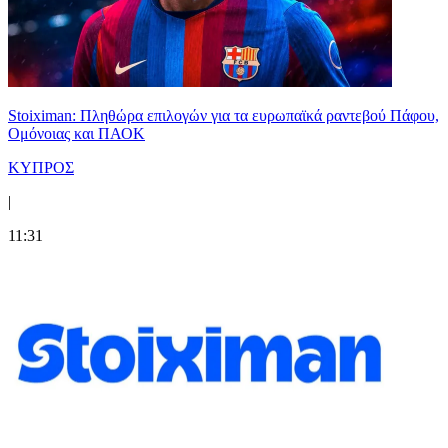
Stoiximan: Πληθώρα επιλογών για τα ευρωπαϊκά ραντεβού Πάφου,
Ομόνοιας και ΠΑΟΚ
ΚΥΠΡΟΣ
|
11:31