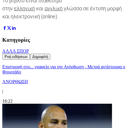
Το βιβλίο είναι διαθέσιμο
στην
ελληνική
και
αγγλική
γλώσσα σε έντυπη μορφή
και ηλεκτρονική (online).
Κατηγορίες
ΑΛΛΑ ΣΠΟΡ
Ροή ειδήσεων
Δημοφιλή
Επιστροφή στο... γραφείο για την Ανόρθωση - Μετρά αντίστροφα ο
Φουρτάδο
ΑΝΟΡΘΩΣΗ
|
16:22