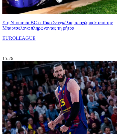
Στη Nτουμπάι BC ο Τόκο Σενγκέλια, αποχώρησε από την
Μπαρτσελόνα πληρώνοντας τη ρήτρα
EUROLEAGUE
|
15:26