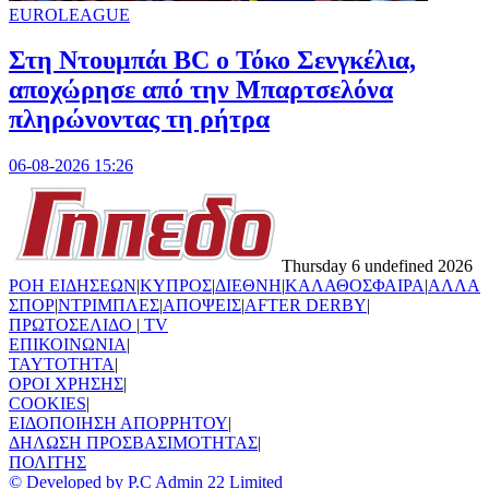
EUROLEAGUE
Στη Nτουμπάι BC ο Τόκο Σενγκέλια,
αποχώρησε από την Μπαρτσελόνα
πληρώνοντας τη ρήτρα
06-08-2026 15:26
Thursday 6 undefined 2026
ΡΟΗ ΕΙΔΗΣΕΩΝ
|
ΚΥΠΡΟΣ
|
ΔΙΕΘΝΗ
|
ΚΑΛΑΘΟΣΦΑΙΡΑ
|
ΑΛΛΑ
ΣΠΟΡ
|
ΝΤΡΙΜΠΛΕΣ
|
ΑΠΟΨΕΙΣ
|
AFTER DERBY
|
ΠΡΩΤΟΣΕΛΙΔΟ
|
TV
ΕΠΙΚΟΙΝΩΝΙΑ
|
TAYTOTHTA
|
ΟΡΟΙ ΧΡΗΣΗΣ
|
COOKIES
|
ΕΙΔΟΠΟΙΗΣΗ ΑΠΟΡΡΗΤΟΥ
|
ΔΗΛΩΣΗ ΠΡΟΣΒΑΣΙΜΟΤΗΤΑΣ
|
ΠΟΛΙΤΗΣ
© Developed by P.C Admin 22 Limited