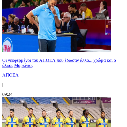
Οι νεοφερμένοι του ΑΠΟΕΛ που έδωσαν άλλο... χρώμα και ο
άλλος Μαρκίνιος
ΑΠΟΕΛ
|
09:24