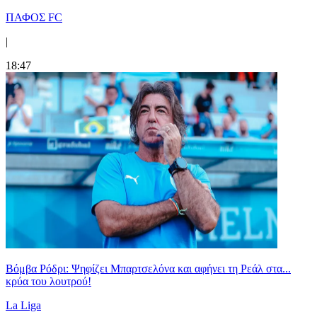
ΠΑΦΟΣ FC
|
18:47
Βόμβα Ρόδρι: Ψηφίζει Μπαρτσελόνα και αφήνει τη Ρεάλ στα...
κρύα του λουτρού!
La Liga