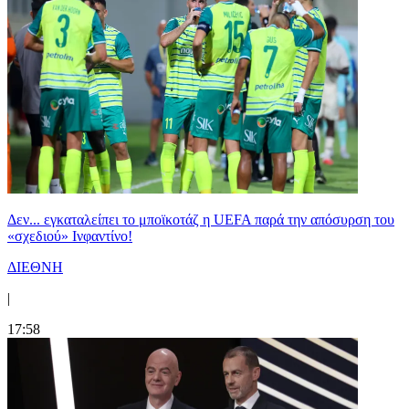
Δεν... εγκαταλείπει το μποϊκοτάζ η UEFA παρά την απόσυρση του
«σχεδιού» Ινφαντίνο!
ΔΙΕΘΝΗ
|
17:58