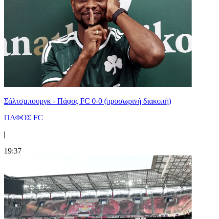
Σάλτσμπουργκ - Πάφος FC 0-0 (προσωρινή διακοπή)
ΠΑΦΟΣ FC
|
19:37