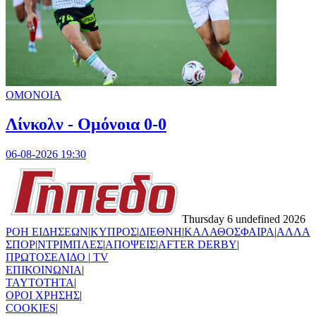
ΟΜΟΝΟΙΑ
Λίνκολν - Ομόνοια 0-0
06-08-2026 19:30
Thursday 6 undefined 2026
ΡΟΗ ΕΙΔΗΣΕΩΝ
|
ΚΥΠΡΟΣ
|
ΔΙΕΘΝΗ
|
ΚΑΛΑΘΟΣΦΑΙΡΑ
|
ΑΛΛΑ
ΣΠΟΡ
|
ΝΤΡΙΜΠΛΕΣ
|
ΑΠΟΨΕΙΣ
|
AFTER DERBY
|
ΠΡΩΤΟΣΕΛΙΔΟ
|
TV
ΕΠΙΚΟΙΝΩΝΙΑ
|
TAYTOTHTA
|
ΟΡΟΙ ΧΡΗΣΗΣ
|
COOKIES
|