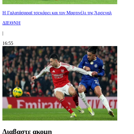
H Γαλατάσαραϊ τσεκάρει και τον Μαρτινέλι της Άρσεναλ
ΔΙΕΘΝΗ
|
16:55
Διαβαστε ακομη