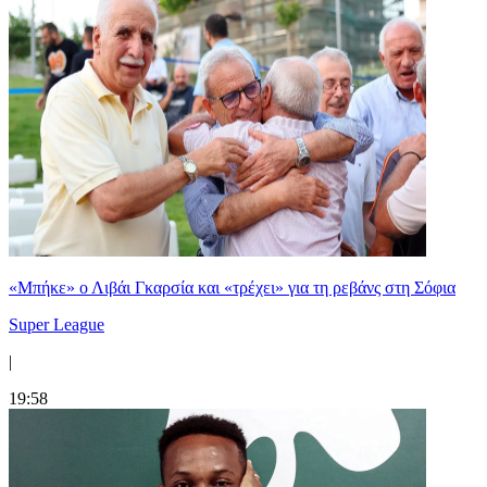
«Μπήκε» ο Λιβάι Γκαρσία και «τρέχει» για τη ρεβάνς στη Σόφια
Super League
|
19:58