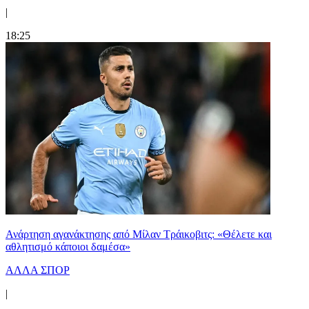
|
18:25
Ανάρτηση αγανάκτησης από Μίλαν Τράικοβιτς: «Θέλετε και
αθλητισμό κάποιοι δαμέσα»
ΑΛΛΑ ΣΠΟΡ
|