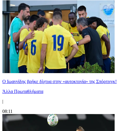
Ο Ιωαννίδης βρήκε δίχτυα στην «αυτοκτονία» της Σπόρτινγκ!
Άλλα Πρωταθλήματα
|
08:11