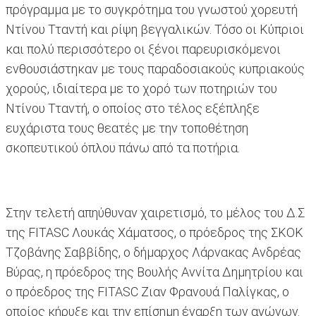
πρόγραμμα με το συγκρότημα του γνωστού χορευτή
Ντίνου Τταντή και ρίψη βεγγαλικών. Τόσο οι Κύπριοι
και πολύ περισσότερο οι ξένοι παρευρισκόμενοι
ενθουσιάστηκαν με τους παραδοσιακούς κυπριακούς
χορούς, ιδιαίτερα με το χορό των ποτηριών του
Ντίνου Τταντή, ο οποίος στο τέλος εξέπληξε
ευχάριστα τους θεατές με την τοποθέτηση
σκοπευτικού όπλου πάνω από τα ποτήρια.
Στην τελετή απηύθυναν χαιρετισμό, το μέλος του Δ.Σ
της FITASC Λουκάς Χάματσος, ο πρόεδρος της ΣΚΟΚ
Τζοβάνης Σαββίδης, ο δήμαρχος Λάρνακας Ανδρέας
Βύρας, η πρόεδρος της Βουλής Αννίτα Δημητρίου και
ο πρόεδρος της FITASC Ζιαν Φρανουά Παλίγκας, ο
οποίος κήρυξε και την επίσημη έναρξη των αγώνων.