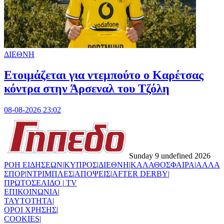
ΔΙΕΘΝΗ
Ετοιμάζεται για ντεμπούτο ο Καρέτσας
κόντρα στην Άρσεναλ του Τζόλη
08-08-2026 23:02
Sunday 9 undefined 2026
ΡΟΗ ΕΙΔΗΣΕΩΝ
|
ΚΥΠΡΟΣ
|
ΔΙΕΘΝΗ
|
ΚΑΛΑΘΟΣΦΑΙΡΑ
|
ΑΛΛΑ
ΣΠΟΡ
|
ΝΤΡΙΜΠΛΕΣ
|
ΑΠΟΨΕΙΣ
|
AFTER DERBY
|
ΠΡΩΤΟΣΕΛΙΔΟ
|
TV
ΕΠΙΚΟΙΝΩΝΙΑ
|
TAYTOTHTA
|
ΟΡΟΙ ΧΡΗΣΗΣ
|
COOKIES
|