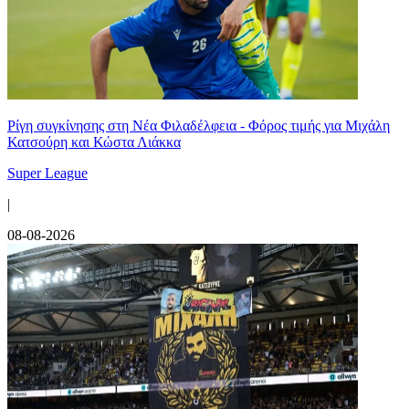
Ρίγη συγκίνησης στη Νέα Φιλαδέλφεια - Φόρος τιμής για Μιχάλη
Κατσούρη και Κώστα Λιάκκα
Super League
|
08-08-2026