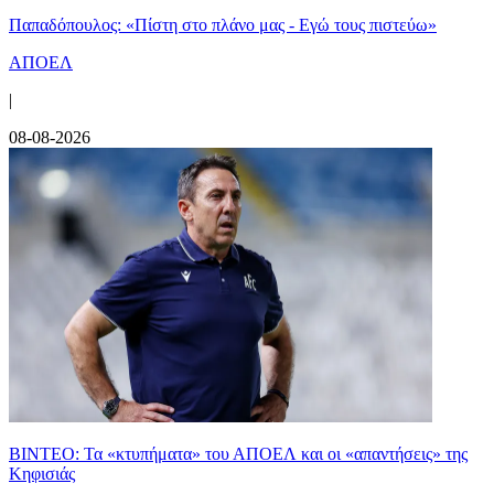
Παπαδόπουλος: «Πίστη στο πλάνο μας - Εγώ τους πιστεύω»
ΑΠΟΕΛ
|
08-08-2026
ΒΙΝΤΕΟ: Τα «κτυπήματα» του ΑΠΟΕΛ και οι «απαντήσεις» της
Κηφισιάς