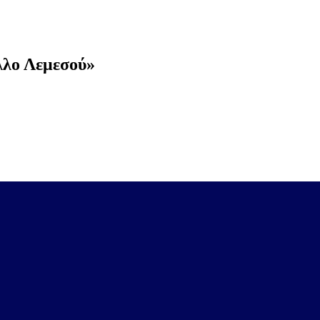
λλο Λεμεσού»