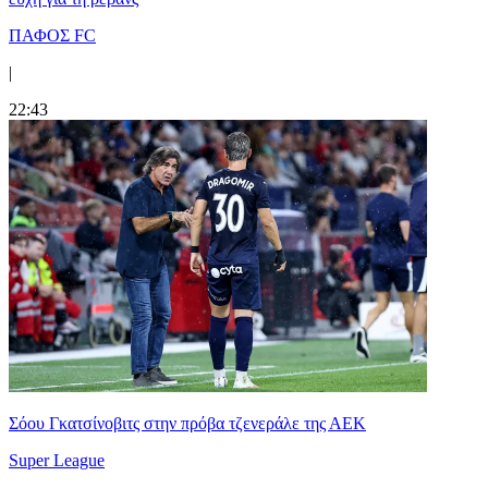
ΠΑΦΟΣ FC
|
22:43
Σόου Γκατσίνοβιτς στην πρόβα τζενεράλε της ΑΕΚ
Super League