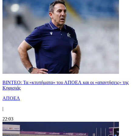
ΒΙΝΤΕΟ: Τα «κτυπήματα» του ΑΠΟΕΛ και οι «απαντήσεις» της
Κηφισιάς
ΑΠΟΕΛ
|
22:03