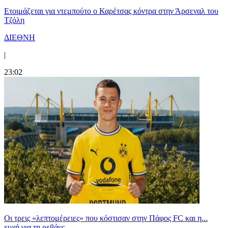
Ετοιμάζεται για ντεμπούτο ο Καρέτσας κόντρα στην Άρσεναλ του
Τζόλη
ΔΙΕΘΝΗ
|
23:02
Οι τρεις «λεπτομέρειες» που κόστισαν στην Πάφος FC και η...
ευχή για τη ρεβάνς