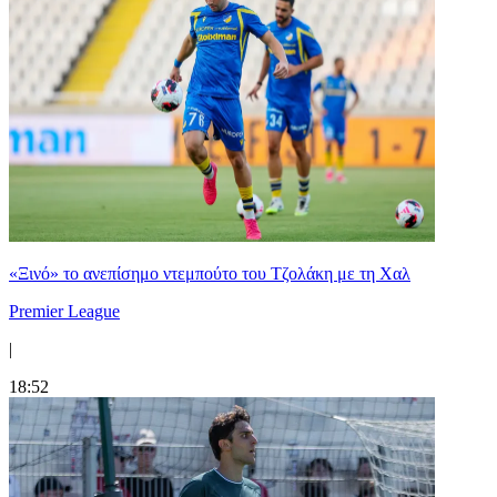
«Ξινό» το ανεπίσημο ντεμπούτο του Τζολάκη με τη Χαλ
Premier League
|
18:52