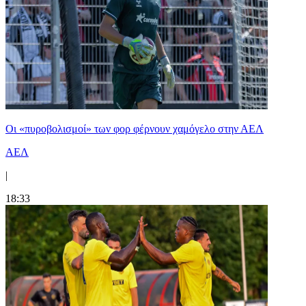
Οι «πυροβολισμοί» των φορ φέρνουν χαμόγελο στην ΑΕΛ
ΑΕΛ
|
18:33