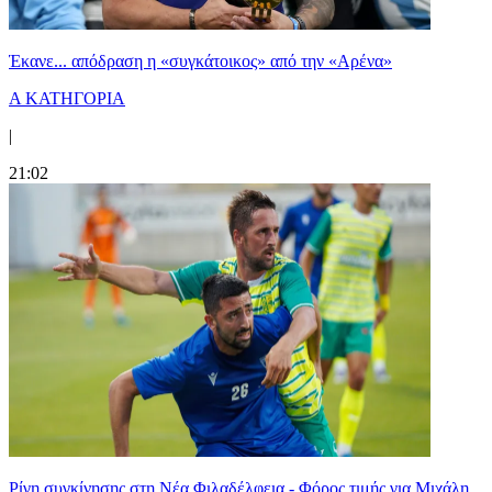
Έκανε... απόδραση η «συγκάτοικος» από την «Αρένα»
Α ΚΑΤΗΓΟΡΙΑ
|
21:02
Ρίγη συγκίνησης στη Νέα Φιλαδέλφεια - Φόρος τιμής για Μιχάλη