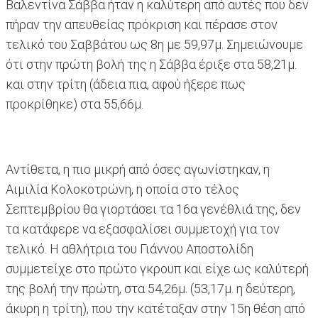
Βαλεντίνα Σάββα ήταν η καλύτερη από αυτές που δεν
πήραν την απευθείας πρόκριση και πέρασε στον
τελικό του Σαββάτου ως 8η με 59,97μ. Σημειώνουμε
ότι στην πρώτη βολή της η Σάββα έριξε στα 58,21μ.
και στην τρίτη (άδεια πια, αφού ήξερε πως
προκρίθηκε) στα 55,66μ.
Αντίθετα, η πιο μικρή από όσες αγωνίστηκαν, η
Αιμιλία Κολοκοτρώνη, η οποία στο τέλος
Σεπτεμβρίου θα γιορτάσει τα 16α γενέθλιά της, δεν
τα κατάφερε να εξασφαλίσει συμμετοχή για τον
τελικό. Η αθλήτρια του Γιάννου Αποστολίδη
συμμετείχε στο πρώτο γκρουπ και είχε ως καλύτερή
της βολή την πρώτη, στα 54,26μ. (53,17μ. η δεύτερη,
άκυρη η τρίτη), που την κατέταξαν στην 15η θέση από