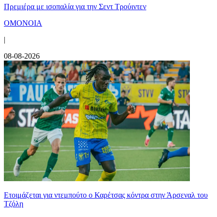
Πρεμιέρα με ισοπαλία για την Σεντ Τρούιντεν
ΟΜΟΝΟΙΑ
|
08-08-2026
Ετοιμάζεται για ντεμπούτο ο Καρέτσας κόντρα στην Άρσεναλ του
Τζόλη