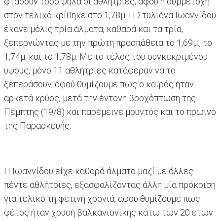
φτάσουν τόσο ψηλά οι αθλήτριες, αφού η συμμετοχή
στον τελικό κρίθηκε στο 1,78μ. Η Στυλιάνα Ιωαννίδου
έκανε μόλις τρία άλματα, καθαρά και τα τρία,
ξεπερνώντας με την πρώτη προσπάθεια το 1,69μ., το
1,74μ. και το 1,78μ. Με το τέλος του συγκεκριμένου
ύψους, μόνο 11 αθλήτριες κατάφεραν να το
ξεπεράσουν, αφού θυμίζουμε πως ο καιρός ήταν
αρκετά κρύος, μετά την έντονη βροχόπτωση της
Πέμπτης (19/8) και παρέμεινε μουντός και το πρωινό
της Παρασκευής.
Η Ιωαννίδου είχε καθαρά άλματα μαζί με άλλες
πέντε αθλήτριες, εξασφαλίζοντας άλλη μία πρόκριση
για τελικό τη φετινή χρονιά, αφού θυμίζουμε πως
φέτος ήταν χρυσή βαλκανιονίκης κάτω των 20 ετών