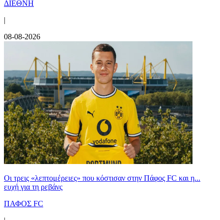
ΔΙΕΘΝΗ
|
08-08-2026
Οι τρεις «λεπτομέρειες» που κόστισαν στην Πάφος FC και η...
ευχή για τη ρεβάνς
ΠΑΦΟΣ FC