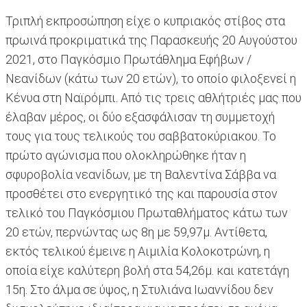
Τριπλή εκπροσώπηση είχε ο κυπριακός στίβος στα
πρωινά προκριματικά της Παρασκευής 20 Αυγούστου
2021, στο Παγκόσμιο Πρωτάθλημα Εφήβων /
Νεανίδων (κάτω των 20 ετών), το οποίο φιλοξενεί η
Κένυα στη Ναϊρόμπι. Από τις τρεις αθλήτριές μας που
έλαβαν μέρος, οι δύο εξασφάλισαν τη συμμετοχή
τους για τους τελικούς του σαββατοκύριακου. Το
πρώτο αγώνισμα που ολοκληρώθηκε ήταν η
σφυροβολία νεανίδων, με τη Βαλεντίνα Σάββα να
προσθέτει στο ενεργητικό της και παρουσία στον
τελικό του Παγκόσμιου Πρωταθλήματος κάτω των
20 ετών, περνώντας ως 8η με 59,97μ. Αντίθετα,
εκτός τελικού έμεινε η Αιμιλία Κολοκοτρώνη, η
οποία είχε καλύτερη βολή στα 54,26μ. και κατετάγη
15η. Στο άλμα σε ύψος, η Στυλιάνα Ιωαννίδου δεν