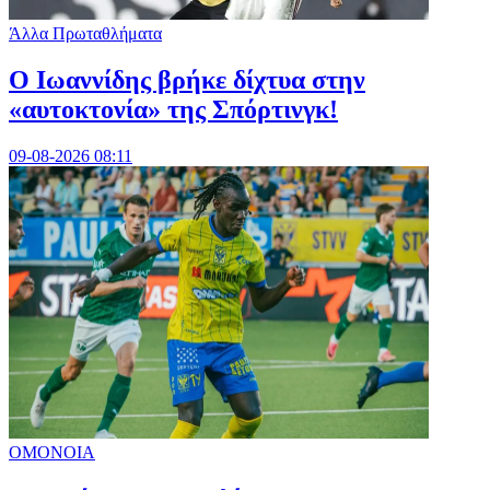
Άλλα Πρωταθλήματα
Ο Ιωαννίδης βρήκε δίχτυα στην
«αυτοκτονία» της Σπόρτινγκ!
09-08-2026 08:11
ΟΜΟΝΟΙΑ