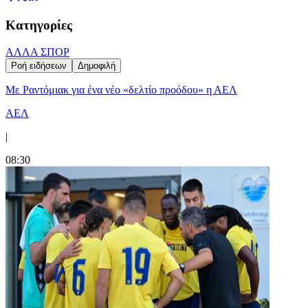
Κατηγορίες
ΑΛΛΑ ΣΠΟΡ
Ροή ειδήσεων
Δημοφιλή
Με Ραντόμιακ για ένα νέο «δελτίο προόδου» η ΑΕΛ
ΑΕΛ
|
08:30