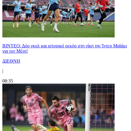
ΒΙΝΤΕΟ: Δύο γκολ και ιστορικό ρεκόρ στη νίκη της Ίντερ Μαϊάμι
για τον Μέσι!
ΔΙΕΘΝΗ
|
08:35