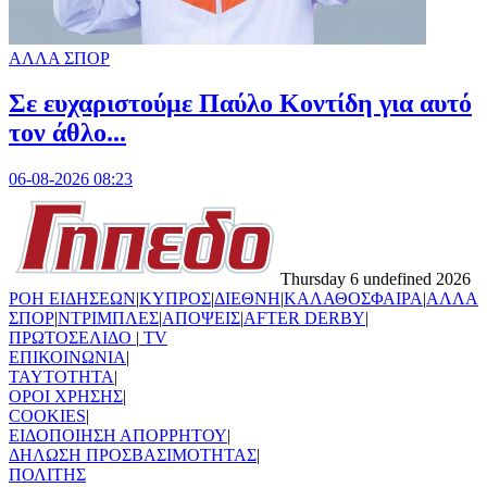
ΑΛΛΑ ΣΠΟΡ
Σε ευχαριστούμε Παύλο Κοντίδη για αυτό
τον άθλο...
06-08-2026 08:23
Thursday 6 undefined 2026
ΡΟΗ ΕΙΔΗΣΕΩΝ
|
ΚΥΠΡΟΣ
|
ΔΙΕΘΝΗ
|
ΚΑΛΑΘΟΣΦΑΙΡΑ
|
ΑΛΛΑ
ΣΠΟΡ
|
ΝΤΡΙΜΠΛΕΣ
|
ΑΠΟΨΕΙΣ
|
AFTER DERBY
|
ΠΡΩΤΟΣΕΛΙΔΟ
|
TV
ΕΠΙΚΟΙΝΩΝΙΑ
|
TAYTOTHTA
|
ΟΡΟΙ ΧΡΗΣΗΣ
|
COOKIES
|
ΕΙΔΟΠΟΙΗΣΗ ΑΠΟΡΡΗΤΟΥ
|
ΔΗΛΩΣΗ ΠΡΟΣΒΑΣΙΜΟΤΗΤΑΣ
|
ΠΟΛΙΤΗΣ