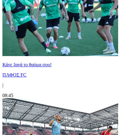
Κάνε ξανά το θαύμα σου!
ΠΑΦΟΣ FC
|
08:45