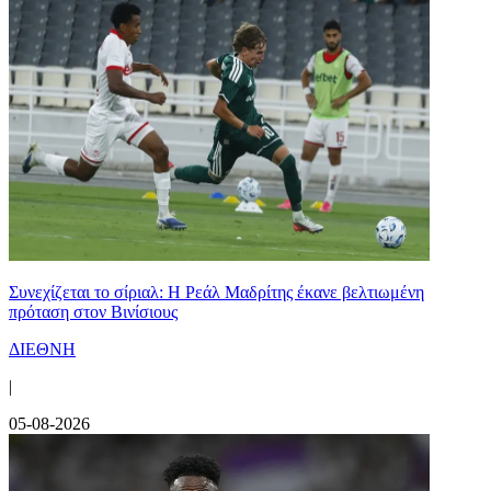
Συνεχίζεται το σίριαλ: Η Ρεάλ Μαδρίτης έκανε βελτιωμένη
πρόταση στον Βινίσιους
ΔΙΕΘΝΗ
|
05-08-2026