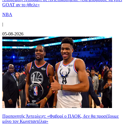
GOAT αν το ήθελε»
NBA
|
05-08-2026
Προπονητής Άντερλεχτ: «Φαβορί ο ΠΑΟΚ, δεν θα προσέξουμε
μόνο τον Κωνσταντέλια»