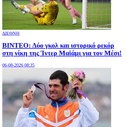
ΔΙΕΘΝΗ
ΒΙΝΤΕΟ: Δύο γκολ και ιστορικό ρεκόρ
στη νίκη της Ίντερ Μαϊάμι για τον Μέσι!
06-08-2026 08:35