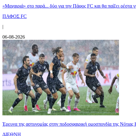
«Μαχαιριά» στο παρά... δύο για την Πάφος FC και θα παίξει ρέστα γ
ΠΑΦΟΣ FC
|
06-08-2026
Έρευνα της αστυνομίας στην ποδοσφαιρική ομοσπονδία της Νότιας 
ΔΙΕΘΝΗ