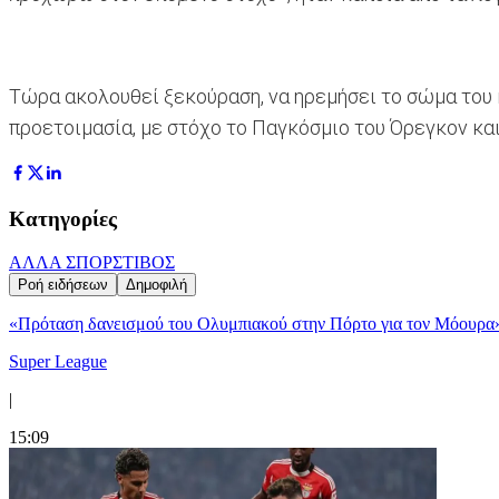
Τώρα ακολουθεί ξεκούραση, να ηρεμήσει το σώμα του 
προετοιμασία, με στόχο το Παγκόσμιο του Όρεγκον κα
Κατηγορίες
ΑΛΛΑ ΣΠΟΡ
ΣΤΙΒΟΣ
Ροή ειδήσεων
Δημοφιλή
«Πρόταση δανεισμού του Ολυμπιακού στην Πόρτο για τον Μόουρα
Super League
|
15:09