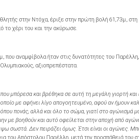
ητής στην Ντόχα, έριξε στην πρώτη βολή 61,73μ., στη 
ό το χέρι του και την ακύρωσε.
μ., που αναμφίβολα ήταν στις δυνατότητες του Παρέλλη,
ε Ολυμπιακούς, αξιοπρεπέστατα.
ς που μπόρεσα και βρέθηκα σε αυτή τη μεγάλη γιορτή κα
 οποίο με αφήνει λίγο απογοητευμένο, αφού αν ήμουν κα
όπου πονάς, αλλά και όλο το σώμα, γιατί στο αγώνισμά μ
 μην με βοηθούν και αυτό οφείλεται στην αποχή από αγώ
ψω σωστά. Δεν πειράζει όμως. Έτσι είναι οι αγώνες. Μπ
όγια του Απόστολου Παρέλλη, μετά την προσπάθειά του σ