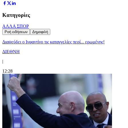
Κατηγορίες
ΑΛΛΑ ΣΠΟΡ
Ροή ειδήσεων
Δημοφιλή
Διαψεύδει ο Ινφαντίνο τις καταγγελίες περί... ερωμένης!
ΔΙΕΘΝΗ
|
12:28