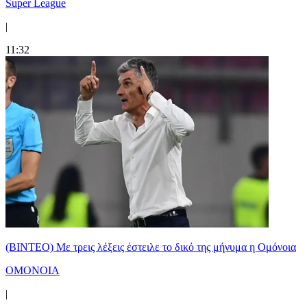
Super League
|
11:32
(ΒΙΝΤΕΟ) Με τρεις λέξεις έστειλε το δικό της μήνυμα η Ομόνοια
ΟΜΟΝΟΙΑ
|