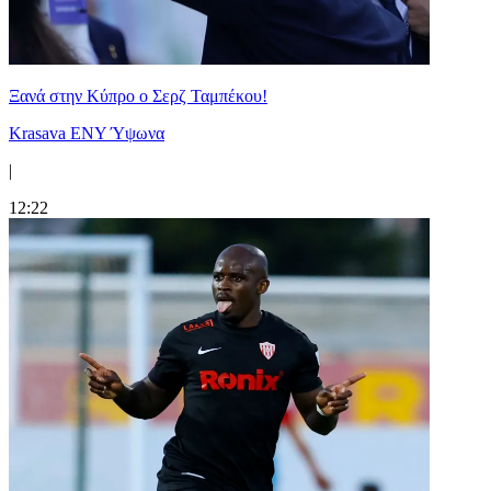
Ξανά στην Κύπρο ο Σερζ Ταμπέκου!
Krasava ENY Ύψωνα
|
12:22