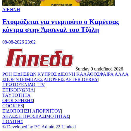
ΔΙΕΘΝΗ
Ετοιμάζεται για ντεμπούτο ο Καρέτσας
κόντρα στην Άρσεναλ του Τζόλη
08-08-2026 23:02
Sunday 9 undefined 2026
ΡΟΗ ΕΙΔΗΣΕΩΝ
|
ΚΥΠΡΟΣ
|
ΔΙΕΘΝΗ
|
ΚΑΛΑΘΟΣΦΑΙΡΑ
|
ΑΛΛΑ
ΣΠΟΡ
|
ΝΤΡΙΜΠΛΕΣ
|
ΑΠΟΨΕΙΣ
|
AFTER DERBY
|
ΠΡΩΤΟΣΕΛΙΔΟ
|
TV
ΕΠΙΚΟΙΝΩΝΙΑ
|
TAYTOTHTA
|
ΟΡΟΙ ΧΡΗΣΗΣ
|
COOKIES
|
ΕΙΔΟΠΟΙΗΣΗ ΑΠΟΡΡΗΤΟΥ
|
ΔΗΛΩΣΗ ΠΡΟΣΒΑΣΙΜΟΤΗΤΑΣ
|
ΠΟΛΙΤΗΣ
© Developed by P.C Admin 22 Limited