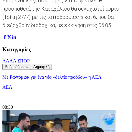
Απομένουν έξι διαδρομές για το φινάλε. Η
προσπάθειά της Καραχάλιου θα συνεχιστεί αύριο
(Τρίτη 27/7) με τις ιστιοδρομίες 5 και 6, που θα
διεξαχθούν διαδοχικά, με εκκίνηση στις 06:05.
Κατηγορίες
ΑΛΛΑ ΣΠΟΡ
Ροή ειδήσεων
Δημοφιλή
Με Ραντόμιακ για ένα νέο «δελτίο προόδου» η ΑΕΛ
ΑΕΛ
|
08:30