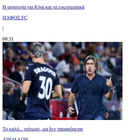
Η ανησυχία για Κίνα και τα ερωτηματικά
ΠΑΦΟΣ FC
|
08:31
Το καλό... τρίτωσε, μα δεν παρασύρεται
ΑΠΟΛΛΩΝ