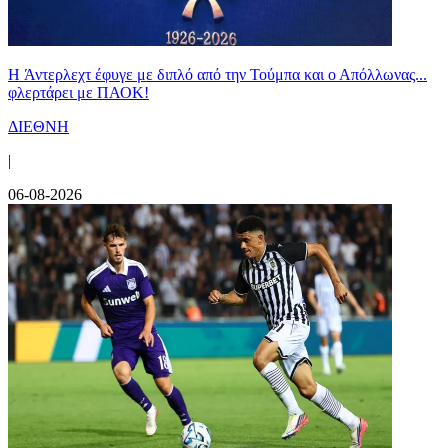
H Άντερλεχτ έφυγε με διπλό από την Τούμπα και ο Απόλλωνας...
φλερτάρει με ΠΑΟΚ!
ΔΙΕΘΝΗ
|
06-08-2026