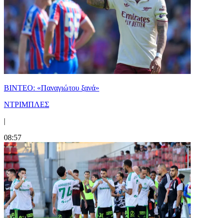
ΒΙΝΤΕΟ: «Παναγιώτου ξανά»
ΝΤΡΙΜΠΛΕΣ
|
08:57