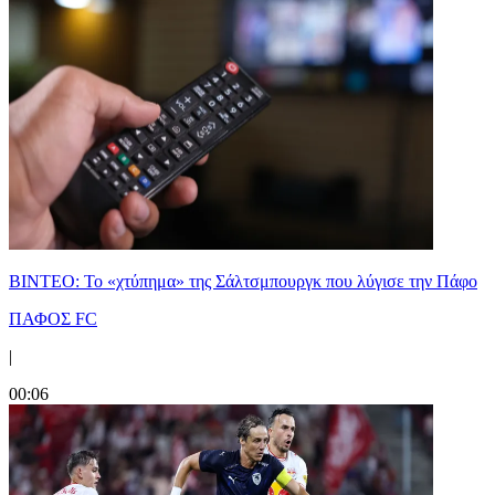
ΒΙΝΤΕΟ: Το «χτύπημα» της Σάλτσμπουργκ που λύγισε την Πάφο
ΠΑΦΟΣ FC
|
00:06