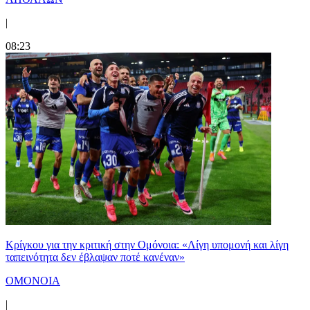
|
08:23
Κρίγκου για την κριτική στην Ομόνοια: «Λίγη υπομονή και λίγη
ταπεινότητα δεν έβλαψαν ποτέ κανέναν»
ΟΜΟΝΟΙΑ
|