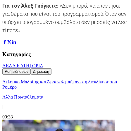
Για τον Άλεξ Γκόγκιτς:
«Δεν μπορώ να απαντήσω
για θέματα που είναι του προγραμματισμού. Όταν δεν
υπάρχει υπογραμμένο συμβόλαιο δεν μπορείς να λες
τίποτε».
Κατηγορίες
ΑΕΛ
Α ΚΑΤΗΓΟΡΙΑ
Ροή ειδήσεων
Δημοφιλή
Ατλέτικο Μαδρίτης και Άρσεναλ μπήκαν στη διεκδίκηση του
Ρομέρο
Άλλα Πρωταθλήματα
|
09:33