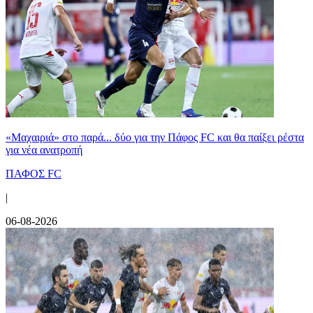
«Μαχαιριά» στο παρά... δύο για την Πάφος FC και θα παίξει ρέστα
για νέα ανατροπή
ΠΑΦΟΣ FC
|
06-08-2026