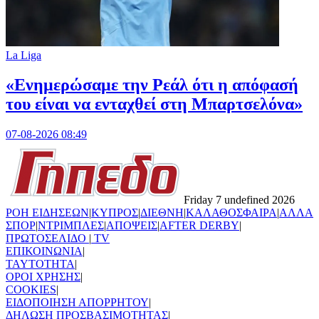
La Liga
«Ενημερώσαμε την Ρεάλ ότι η απόφασή
του είναι να ενταχθεί στη Μπαρτσελόνα»
07-08-2026 08:49
Friday 7 undefined 2026
ΡΟΗ ΕΙΔΗΣΕΩΝ
|
ΚΥΠΡΟΣ
|
ΔΙΕΘΝΗ
|
ΚΑΛΑΘΟΣΦΑΙΡΑ
|
ΑΛΛΑ
ΣΠΟΡ
|
ΝΤΡΙΜΠΛΕΣ
|
ΑΠΟΨΕΙΣ
|
AFTER DERBY
|
ΠΡΩΤΟΣΕΛΙΔΟ
|
TV
ΕΠΙΚΟΙΝΩΝΙΑ
|
TAYTOTHTA
|
ΟΡΟΙ ΧΡΗΣΗΣ
|
COOKIES
|
ΕΙΔΟΠΟΙΗΣΗ ΑΠΟΡΡΗΤΟΥ
|
ΔΗΛΩΣΗ ΠΡΟΣΒΑΣΙΜΟΤΗΤΑΣ
|