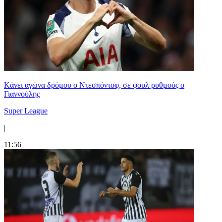
Kάνει αγώνα δρόμου ο Ντεσπόντοφ, σε φουλ ρυθμούς ο
Γιαννούλης
Super League
|
11:56