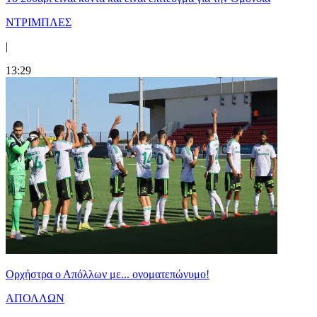
ΝΤΡΙΜΠΛΕΣ
|
13:29
Ορχήστρα o Aπόλλων με... ονοματεπώνυμο!
ΑΠΟΛΛΩΝ