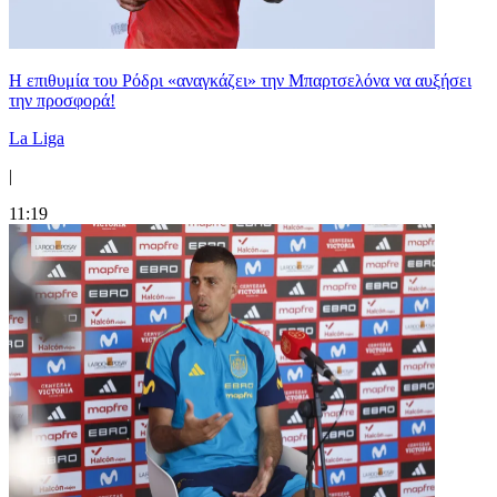
Η επιθυμία του Ρόδρι «αναγκάζει» την Μπαρτσελόνα να αυξήσει
την προσφορά!
La Liga
|
11:19