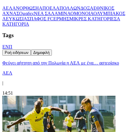
ΑΕΛ
ΑΝΟΡΘΩΣΗ
ΑΠΟΕΛ
ΑΠΟΛΛΩΝ
ΔΟΞΑ
ΕΘΝΙΚΟΣ
ΑΧΝΑΣ
Ομαδες
ΝΕΑ ΣΑΛΑΜΙΝΑ
ΟΜΟΝΟΙΑ
ΟΛΥΜΠΙΑΚΟΣ
ΛΕΥΚΩΣΙΑΣ
ΠΑΦΟΣ FC
ΕΡΜΗΣ
ΜΙΚΡΕΣ ΚΑΤΗΓΟΡΙΕΣ
Α
ΚΑΤΗΓΟΡΙΑ
Tags
ΕΝΠ
Ροή ειδήσεων
Δημοφιλή
Φεύγει αήττητη από την Πολωνία η ΑΕΛ με ένα… αστερίσκο
ΑΕΛ
|
14:51