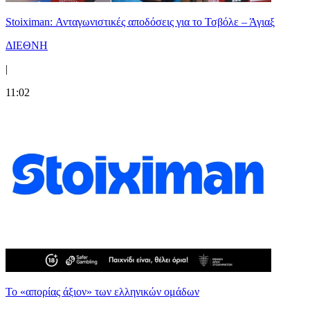
Stoiximan: Ανταγωνιστικές αποδόσεις για το Τσβόλε – Άγιαξ
ΔΙΕΘΝΗ
|
11:02
Το «απορίας άξιον» των ελληνικών ομάδων