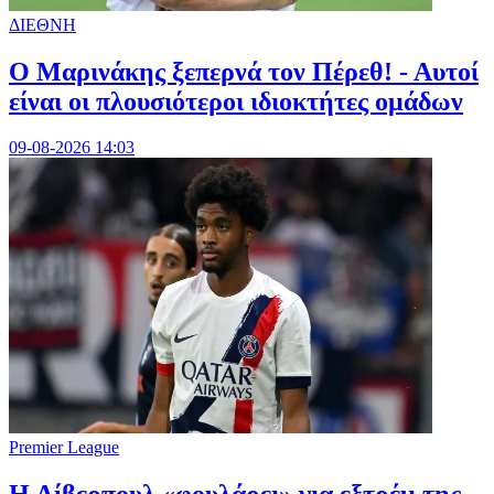
ΔΙΕΘΝΗ
Ο Μαρινάκης ξεπερνά τον Πέρεθ! - Αυτοί
είναι οι πλουσιότεροι ιδιοκτήτες ομάδων
09-08-2026 14:03
Premier League
Η Λίβερπουλ «φουλάρει» για εξτρέμ της