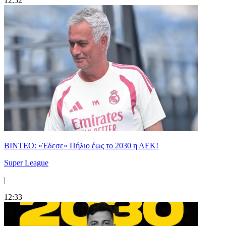
12:52
ΒΙΝΤΕΟ: «Έδεσε» Πήλιο έως το 2030 η ΑΕΚ!
Super League
|
12:33