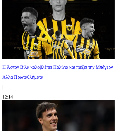
Η Άστον Βίλα καλοβλέπει Παλίνια και πιέζει την Μπάγερν
Άλλα Πρωταθλήματα
|
12:14