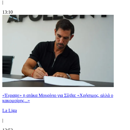
|
13:10
«Έγραψε» η ατάκα Μουρίνιο για Σίλβα: «Χρήσιμος, αλλά ο
κακομοίρης...»
La Liga
|