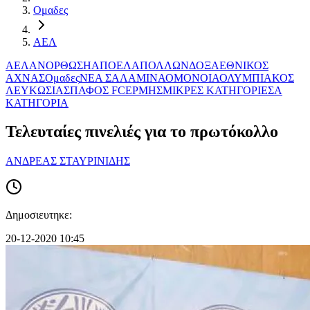
Ομαδες
ΑΕΛ
ΑΕΛ
ΑΝΟΡΘΩΣΗ
ΑΠΟΕΛ
ΑΠΟΛΛΩΝ
ΔΟΞΑ
ΕΘΝΙΚΟΣ
ΑΧΝΑΣ
Ομαδες
ΝΕΑ ΣΑΛΑΜΙΝΑ
ΟΜΟΝΟΙΑ
ΟΛΥΜΠΙΑΚΟΣ
ΛΕΥΚΩΣΙΑΣ
ΠΑΦΟΣ FC
ΕΡΜΗΣ
ΜΙΚΡΕΣ ΚΑΤΗΓΟΡΙΕΣ
Α
ΚΑΤΗΓΟΡΙΑ
Τελευταίες πινελιές για το πρωτόκολλο
ΑΝΔΡΕΑΣ ΣΤΑΥΡΙΝΙΔΗΣ
Δημοσιευτηκε:
20-12-2020 10:45