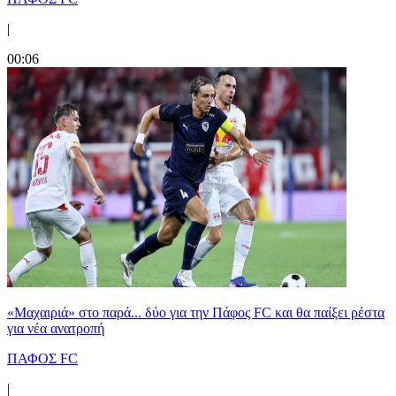
|
00:06
«Μαχαιριά» στο παρά... δύο για την Πάφος FC και θα παίξει ρέστα
για νέα ανατροπή
ΠΑΦΟΣ FC
|