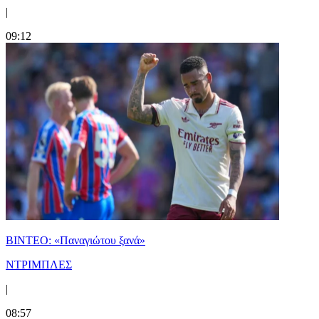
|
09:12
ΒΙΝΤΕΟ: «Παναγιώτου ξανά»
ΝΤΡΙΜΠΛΕΣ
|
08:57