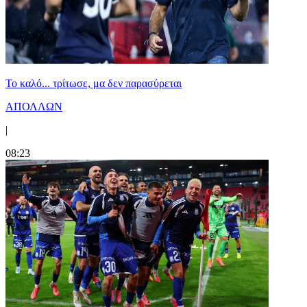
Το καλό... τρίτωσε, μα δεν παρασύρεται
ΑΠΟΛΛΩΝ
|
08:23