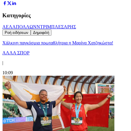
Κατηγορίες
ΑΕΛ
ΑΠΟΛΛΩΝ
ΝΤΡΙΜΠΛΕΣ
ΑΡΗΣ
Ροή ειδήσεων
Δημοφιλή
Χάλκινη παγκόσμια πρωταθλήτρια η Μαρίνα Χατζηκώστα!
ΑΛΛΑ ΣΠΟΡ
|
10:09