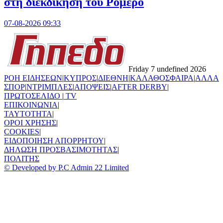
στη διεκδίκηση του Ρομέρο
07-08-2026 09:33
Friday 7 undefined 2026
ΡΟΗ ΕΙΔΗΣΕΩΝ
|
ΚΥΠΡΟΣ
|
ΔΙΕΘΝΗ
|
ΚΑΛΑΘΟΣΦΑΙΡΑ
|
ΑΛΛΑ
ΣΠΟΡ
|
ΝΤΡΙΜΠΛΕΣ
|
ΑΠΟΨΕΙΣ
|
AFTER DERBY
|
ΠΡΩΤΟΣΕΛΙΔΟ
|
TV
ΕΠΙΚΟΙΝΩΝΙΑ
|
TAYTOTHTA
|
ΟΡΟΙ ΧΡΗΣΗΣ
|
COOKIES
|
ΕΙΔΟΠΟΙΗΣΗ ΑΠΟΡΡΗΤΟΥ
|
ΔΗΛΩΣΗ ΠΡΟΣΒΑΣΙΜΟΤΗΤΑΣ
|
ΠΟΛΙΤΗΣ
© Developed by P.C Admin 22 Limited