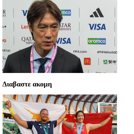
Διαβαστε ακομη