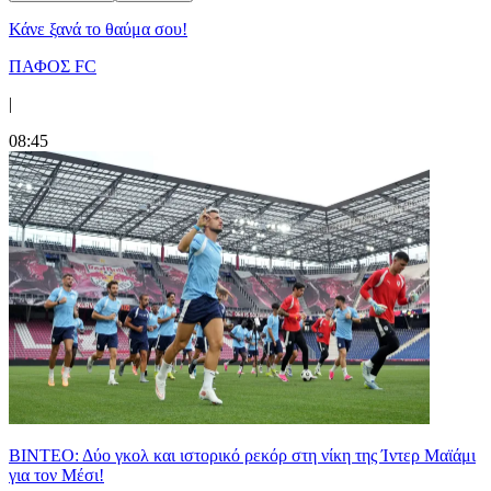
Κάνε ξανά το θαύμα σου!
ΠΑΦΟΣ FC
|
08:45
ΒΙΝΤΕΟ: Δύο γκολ και ιστορικό ρεκόρ στη νίκη της Ίντερ Μαϊάμι
για τον Μέσι!