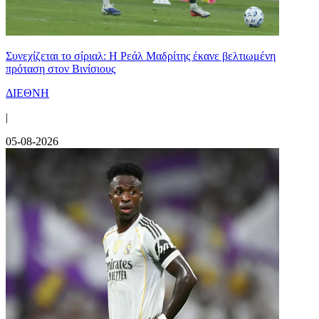
Συνεχίζεται το σίριαλ: Η Ρεάλ Μαδρίτης έκανε βελτιωμένη
πρόταση στον Βινίσιους
ΔΙΕΘΝΗ
|
05-08-2026