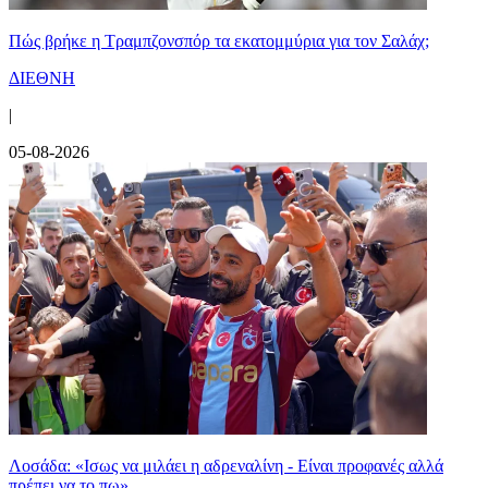
Πώς βρήκε η Τραμπζονσπόρ τα εκατομμύρια για τον Σαλάχ;
ΔΙΕΘΝΗ
|
05-08-2026
Λοσάδα: «Ισως να μιλάει η αδρεναλίνη - Είναι προφανές αλλά
πρέπει να το πω»