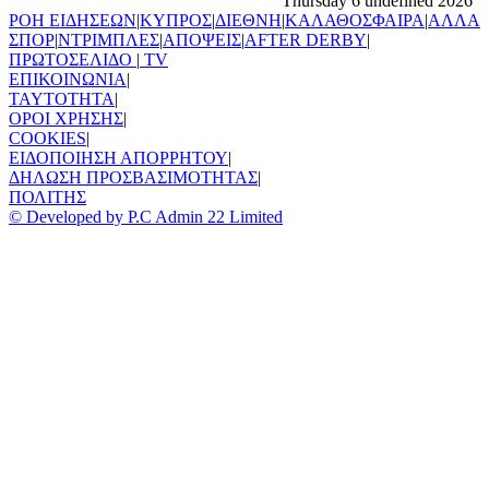
Thursday 6 undefined 2026
ΡΟΗ ΕΙΔΗΣΕΩΝ
|
ΚΥΠΡΟΣ
|
ΔΙΕΘΝΗ
|
ΚΑΛΑΘΟΣΦΑΙΡΑ
|
ΑΛΛΑ
ΣΠΟΡ
|
ΝΤΡΙΜΠΛΕΣ
|
ΑΠΟΨΕΙΣ
|
AFTER DERBY
|
ΠΡΩΤΟΣΕΛΙΔΟ
|
TV
ΕΠΙΚΟΙΝΩΝΙΑ
|
TAYTOTHTA
|
ΟΡΟΙ ΧΡΗΣΗΣ
|
COOKIES
|
ΕΙΔΟΠΟΙΗΣΗ ΑΠΟΡΡΗΤΟΥ
|
ΔΗΛΩΣΗ ΠΡΟΣΒΑΣΙΜΟΤΗΤΑΣ
|
ΠΟΛΙΤΗΣ
© Developed by P.C Admin 22 Limited