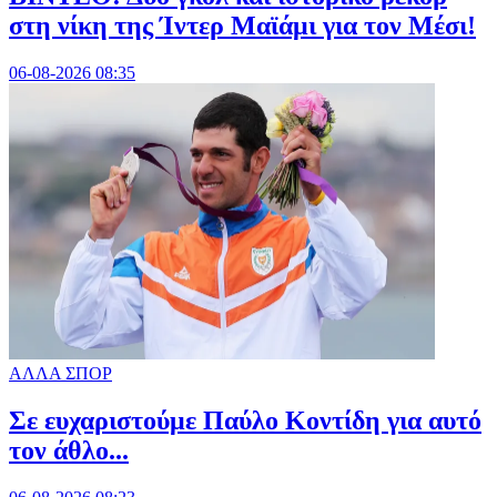
στη νίκη της Ίντερ Μαϊάμι για τον Μέσι!
06-08-2026 08:35
ΑΛΛΑ ΣΠΟΡ
Σε ευχαριστούμε Παύλο Κοντίδη για αυτό
τον άθλο...